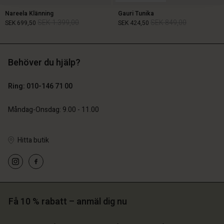
Nareela Klänning
Gauri Tunika
SEK 1.399,00
SEK 849,00
SEK 699,50
SEK 424,50
Behöver du hjälp?
SEK 1.399,00
SEK 849,00
SEK 699,50
SEK 424,50
Ring: 010-146 71 00
Måndag-Onsdag: 9.00 - 11.00
Hitta butik
 konto
 konto
 konto
 konto
 konto
Få 10 % rabatt – anmäl dig nu
a butik
a butik
a butik
a butik
a butik
 | Välj land
ige | Välj land