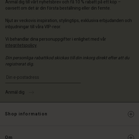
Anmäl dig till vårt nyhetsbrev och få 10 % rabatt på ett köp –
ige | Välj land
ige | Välj land
oavsett om det är din första beställning eller din femte.
 konto
ige | Välj land
 konto
Njut av veckovis inspiration, stylingtips, exklusiva erbjudanden och
a butik
inbjudningar till våra VIP-reor.
a butik
ige | Välj land
Vi behandlar dina personuppgifter i enlighet med vår
ige | Välj land
integritetspolicy
.
Din personliga rabattkod skickas till din inkorg direkt efter att du
registrerat dig.
Ange din e-postadress
Anmäl dig
Shop information
Om