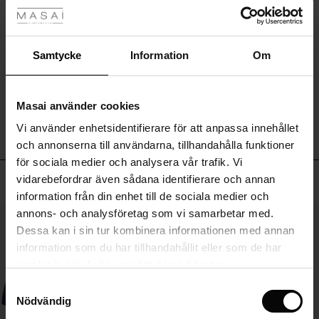
längden
Byxor tyvärr offwhite mer än vita .
Rea
med
lätt
Annars var de fina
vidd
ale)
Paula S.
Samtycke
Information
Om
ger
ett
Sale)
gar
SKRIV ETT OMDÖME
VISA ALLA OMDÖMEN
modernt,
Masai använder cookies
feminint
(Sale)
uttryck
Vi använder enhetsidentifierare för att anpassa innehållet
he First Layers
och
och annonserna till användarna, tillhandahålla funktioner
ar (Sale)
på Rea
de set
gör
för sociala medier och analysera vår trafik. Vi
byxorna
rney Begins – Pre-Autumn 2026
Toppsäljande
vidarebefordrar även sådana identifierare och annan
lätta
ale)
å Rea
s
linne
ai
var
att
information från din enhet till de sociala medier och
with Ease - Summer 2026
styla
annons- och analysföretag som vi samarbetar med.
(Sale)
på Rea
r
 – Tidlösa plagg för din garderob
guide
50%
med
Dessa kan i sin tur kombinera informationen med annan
 Summer - Summer 2026
allt
 (Sale)
å Rea
ories
 FSC®
information som du har tillhandahållit eller som de har
från
l Ease - Spring 2026
samlat in när du har använt deras tjänster.
skjortor
Sale)
 på Rea
assformer
erial
till
Samtyckesval
stickat.
nfolding – Spring 2026
Nödvändig
Sale)
e på Rea
s
erantörer