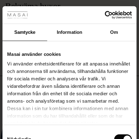
tyles
Bekväma byxor
Bekväma byxor att ha varje dag. De var dock mera bruna än svarta, det beror
Rea
väl på färgbadrt, kanske.
Anna
ale)
Samtycke
Information
Om
Sale)
gar
SKRIV ETT OMDÖME
VISA ALLA OMDÖMEN
Masai använder cookies
(Sale)
Vi använder enhetsidentifierare för att anpassa innehållet
he First Layers
och annonserna till användarna, tillhandahålla funktioner
ar (Sale)
på Rea
de set
för sociala medier och analysera vår trafik. Vi
rney Begins – Pre-Autumn 2026
Toppsäljande
vidarebefordrar även sådana identifierare och annan
ale)
å Rea
s
linne
ai
var
information från din enhet till de sociala medier och
with Ease - Summer 2026
50%
annons- och analysföretag som vi samarbetar med.
(Sale)
på Rea
r
 – Tidlösa plagg för din garderob
guide
Dessa kan i sin tur kombinera informationen med annan
 Summer - Summer 2026
 (Sale)
å Rea
ories
 FSC®
information som du har tillhandahållit eller som de har
l Ease - Spring 2026
samlat in när du har använt deras tjänster.
Sale)
 på Rea
assformer
erial
Samtyckesval
nfolding – Spring 2026