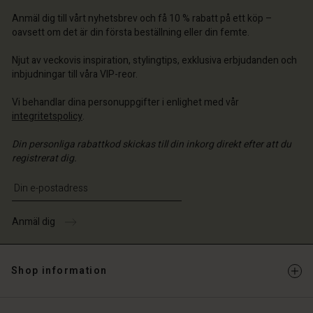
a butik
a butik
Anmäl dig till vårt nyhetsbrev och få 10 % rabatt på ett köp –
a butik
ige | Välj land
ige | Välj land
oavsett om det är din första beställning eller din femte.
ige | Välj land
ige | Välj land
 konto
ige | Välj land
Njut av veckovis inspiration, stylingtips, exklusiva erbjudanden och
 konto
inbjudningar till våra VIP-reor.
a butik
a butik
Vi behandlar dina personuppgifter i enlighet med vår
ige | Välj land
integritetspolicy
.
ige | Välj land
Din personliga rabattkod skickas till din inkorg direkt efter att du
registrerat dig.
Ange din e-postadress
Anmäl dig
Shop information