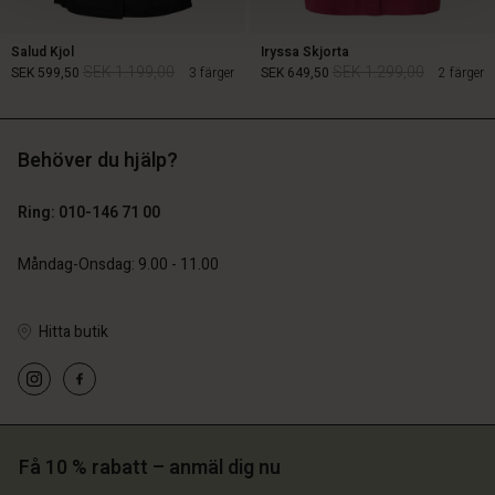
Salud Kjol
Iryssa Skjorta
SEK 1.199,00
SEK 1.299,00
SEK 599,50
3 färger
SEK 649,50
2 färger
Behöver du hjälp?
SEK 1.199,00
SEK 1.299,00
SEK 599,50
SEK 649,50
Ring: 010-146 71 00
Måndag-Onsdag: 9.00 - 11.00
Hitta butik
 konto
 konto
Få 10 % rabatt – anmäl dig nu
 konto
 konto
 konto
a butik
a butik