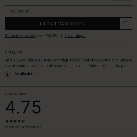
Matcha
lager
med
Välj storlek
en
mönstrad
LÄGG I VARUKORG
topp
så
Gratis frakt vid köp
över 950 SEK
|
2-4 vardagar
är
det
klart!
DETALJER
Smala byxor i klassisk, men samtidigt avslappnad stil. Byxorna är tillverkade
i svart denim med stretch och resår i midjan och är därför sköna att ha på si...
Se alla detaljer
RECENSIONER
4.75
4.7
star
Baserat på 24 recensioner
rating