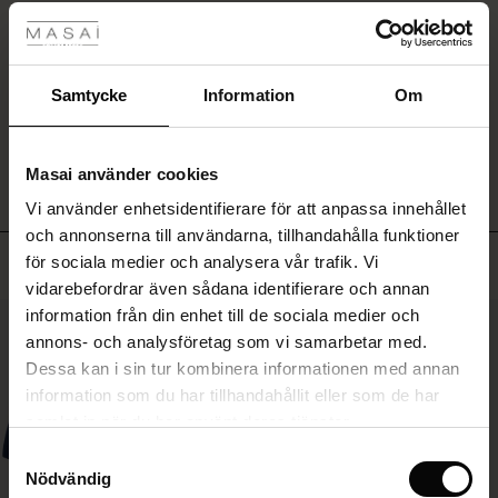
Rea
SKRIV ETT OMDÖME
ale)
Samtycke
Information
Om
VISA OMDÖMEN FRÅN ALLA LÄNDER
Sale)
gar
Masai använder cookies
(Sale)
Vi använder enhetsidentifierare för att anpassa innehållet
he First Layers
och annonserna till användarna, tillhandahålla funktioner
ar (Sale)
på Rea
de set
Toppsäljande
för sociala medier och analysera vår trafik. Vi
rney Begins – Pre-Autumn 2026
vidarebefordrar även sådana identifierare och annan
ale)
å Rea
s
linne
ai
var
information från din enhet till de sociala medier och
50%
with Ease - Summer 2026
annons- och analysföretag som vi samarbetar med.
(Sale)
på Rea
r
 – Tidlösa plagg för din garderob
guide
Dessa kan i sin tur kombinera informationen med annan
 Summer - Summer 2026
 (Sale)
å Rea
ories
 FSC®
information som du har tillhandahållit eller som de har
l Ease - Spring 2026
samlat in när du har använt deras tjänster.
Sale)
 på Rea
assformer
erial
Samtyckesval
nfolding – Spring 2026
Nödvändig
Sale)
e på Rea
s
erantörer