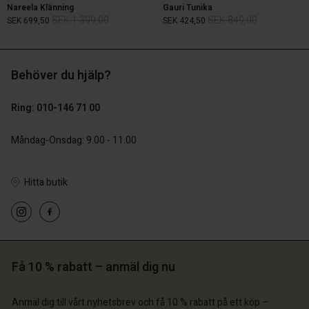
Nareela Klänning
Gauri Tunika
SEK 1.399,00
SEK 849,00
SEK 699,50
SEK 424,50
Behöver du hjälp?
SEK 1.399,00
SEK 849,00
SEK 699,50
SEK 424,50
Ring: 010-146 71 00
Måndag-Onsdag: 9.00 - 11.00
Hitta butik
 konto
 konto
Få 10 % rabatt – anmäl dig nu
 konto
 konto
 konto
a butik
a butik
Anmäl dig till vårt nyhetsbrev och få 10 % rabatt på ett köp –
a butik
a butik