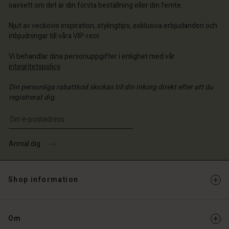
a butik
oavsett om det är din första beställning eller din femte.
ige | Välj land
ige | Välj land
ige | Välj land
ige | Välj land
 konto
ige | Välj land
Njut av veckovis inspiration, stylingtips, exklusiva erbjudanden och
 konto
inbjudningar till våra VIP-reor.
a butik
a butik
Vi behandlar dina personuppgifter i enlighet med vår
ige | Välj land
integritetspolicy
.
ige | Välj land
Din personliga rabattkod skickas till din inkorg direkt efter att du
registrerat dig.
Ange din e-postadress
Anmäl dig
Shop information
Om