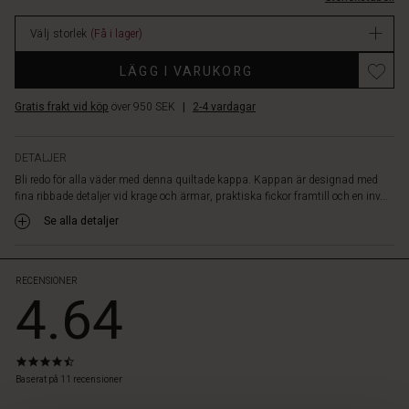
mångsidig
kappa
Välj storlek
(Få i lager)
som
kombinerar
Promotions
LÄGG I VARUKORG
komfort
och
Gratis frakt vid köp
över 950 SEK
|
2-4 vardagar
funktionalitet
med
elegans!
DETALJER
Bli redo för alla väder med denna quiltade kappa. Kappan är designad med
fina ribbade detaljer vid krage och ärmar, praktiska fickor framtill och en inv...
Se alla detaljer
RECENSIONER
4.64
4.7
star
Baserat på 11 recensioner
rating
tyles