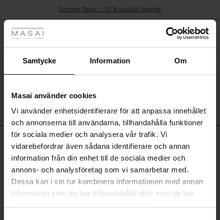
Summer Deals – 50 % utvalda favoriter
RBJUDANDEN
ATEGORIER
OLLEKTIONER
NSPIRATION
ÅR VÄRLD
ÅRT ANSVAR
Masai
tyles
Clothing
MENU
Company
Aps
Samtycke
Information
Om
Din varukorg är tom
Masai använder cookies
gar
Vi använder enhetsidentifierare för att anpassa innehållet
he First Layers
och annonserna till användarna, tillhandahålla funktioner
de set
för sociala medier och analysera vår trafik. Vi
rney Begins – Pre-Autumn 2026
VANLIGA FRÅGOR
vidarebefordrar även sådana identifierare och annan
linne
ai
var
information från din enhet till de sociala medier och
with Ease - Summer 2026
s
LEVERANS MED TNT EXPRESS
annons- och analysföretag som vi samarbetar med.
nce – Upp till 50%
r
 – Tidlösa plagg för din garderob
guide
Dessa kan i sin tur kombinera informationen med annan
 Summer - Summer 2026
HUR SNABBT FÅR JAG MINA VAROR?
eals – 50 % utvalda favoriter
ories
 FSC®
information som du har tillhandahållit eller som de har
KAN JAG ÅNGRA MITT KÖP?
l Ease - Spring 2026
samlat in när du har använt deras tjänster.
atch – Köp 2 och spara 10%
assformer
erial
ÄR RETURFRAKTEN GRATIS?