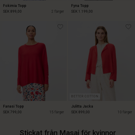
Fokimia Topp
Fyna Topp
SEK 899,00
2 färger
SEK 1.199,00
SEK 899,00
SEK 1.199,00
BETTER COTTON
Fanasi Topp
Julitta Jacka
SEK 799,00
15 färger
SEK 899,00
10 färger
Stickat från Masai för kvinnor