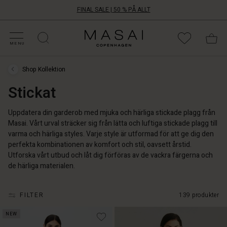
FINAL SALE | 50 % PÅ ALLT
ATEGORIER PÅ REA
HOPPA DIN STORLEK
ATEGORIER
OLLEKTIONER
NSPIRATION
ÅR VÄRLD
ÅRT ANSVAR
Masai
Clothing
MENU
Company
Aps
Shop Kollektion
Shop
Kollektion
Stickat
›
Stickat
Uppdatera din garderob med mjuka och härliga stickade plagg från
Masai. Vårt urval sträcker sig från lätta och luftiga stickade plagg till
varma och härliga styles. Varje style är utformad för att ge dig den
perfekta kombinationen av komfort och stil, oavsett årstid.
Utforska vårt utbud och låt dig förföras av de vackra färgerna och
de härliga materialen.
FILTER
139 produkter
NEW