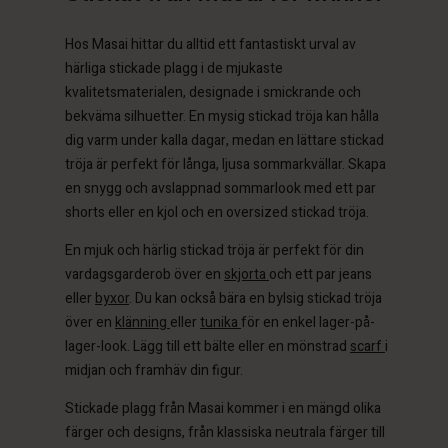
SEK 899,00
SEK 799,00
Hos Masai hittar du alltid ett fantastiskt urval av
härliga stickade plagg i de mjukaste
kvalitetsmaterialen, designade i smickrande och
bekväma silhuetter. En mysig stickad tröja kan hålla
dig varm under kalla dagar, medan en lättare stickad
tröja är perfekt för långa, ljusa sommarkvällar. Skapa
en snygg och avslappnad sommarlook med ett par
shorts eller en kjol och en oversized stickad tröja.
 konto
 konto
En mjuk och härlig stickad tröja är perfekt för din
 konto
 konto
vardagsgarderob över en
skjorta
och ett par jeans
 konto
a butik
a butik
eller
byxor
. Du kan också bära en bylsig stickad tröja
a butik
a butik
över en
klänning
eller
tunika
för en enkel lager-på-
a butik
ige | Välj land
ige | Välj land
lager-look. Lägg till ett bälte eller en mönstrad
scarf
i
ige | Välj land
ige | Välj land
 konto
ige | Välj land
midjan och framhäv din figur.
 konto
a butik
Stickade plagg från Masai kommer i en mängd olika
a butik
färger och designs, från klassiska neutrala färger till
ige | Välj land