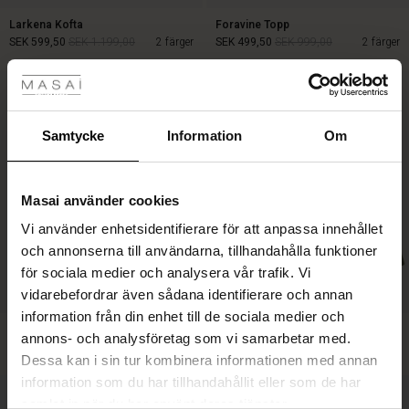
Larkena Kofta
Foravine Topp
SEK 599,50
SEK 1.199,00
2 färger
SEK 499,50
SEK 999,00
2 färger
tyles
Rea
SEK 599,50
SEK 1.199,00
SEK 499,50
SEK 999,00
ale)
Samtycke
Information
Om
Sale)
gar
Masai använder cookies
(Sale)
Vi använder enhetsidentifierare för att anpassa innehållet
he First Layers
och annonserna till användarna, tillhandahålla funktioner
ar (Sale)
på Rea
de set
för sociala medier och analysera vår trafik. Vi
rney Begins – Pre-Autumn 2026
vidarebefordrar även sådana identifierare och annan
ale)
å Rea
s
linne
ai
var
BETTER COTTON
information från din enhet till de sociala medier och
with Ease - Summer 2026
Fayela Topp
Idakaia Jacka
annons- och analysföretag som vi samarbetar med.
(Sale)
på Rea
r
 – Tidlösa plagg för din garderob
guide
SEK 1.599,00
2 färger
SEK 1.299,00
2 färger
Dessa kan i sin tur kombinera informationen med annan
 Summer - Summer 2026
 (Sale)
å Rea
ories
 FSC®
information som du har tillhandahållit eller som de har
l Ease - Spring 2026
samlat in när du har använt deras tjänster.
SEK 1.599,00
SEK 1.299,00