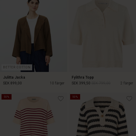
SEK 229,00
SEK 799,00
BETTER COTTON
Julitta Jacka
Fylithra Topp
SEK 899,00
10 färger
SEK 399,50
SEK 799,00
2 färger
50%
50%
SEK 399,50
SEK 799,00
SEK 899,00