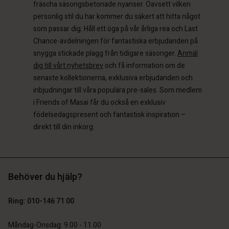
fräscha säsongsbetonade nyanser. Oavsett vilken
ige | Välj land
personlig stil du har kommer du säkert att hitta något
som passar dig. Håll ett öga på vår årliga rea och Last
Chance-avdelningen för fantastiska erbjudanden på
snygga stickade plagg från tidigare säsonger.
Anmäl
dig till vårt nyhetsbrev
och få information om de
senaste kollektionerna, exklusiva erbjudanden och
inbjudningar till våra populära pre-sales. Som medlem
i Friends of Masai får du också en exklusiv
födelsedagspresent och fantastisk inspiration –
direkt till din inkorg.
Behöver du hjälp?
Ring: 010-146 71 00
Måndag-Onsdag: 9.00 - 11.00