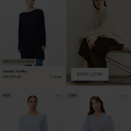
Ganasi Tunika
SHOP LOOK
SEK 899,00
3 färger
SEK 899,00
NEW
NEW