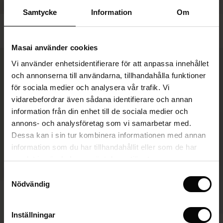
Samtycke
Information
Om
Fosna Topp
Paba Jersey Byxor
SEK 799,00
3 färger
SEK 899,00
3 färger
gar
Masai använder cookies
Vi använder enhetsidentifierare för att anpassa innehållet
SEK 799,00
SEK 899,00
he First Layers
och annonserna till användarna, tillhandahålla funktioner
de set
för sociala medier och analysera vår trafik. Vi
rney Begins – Pre-Autumn 2026
vidarebefordrar även sådana identifierare och annan
s
linne
ai
var
information från din enhet till de sociala medier och
with Ease - Summer 2026
annons- och analysföretag som vi samarbetar med.
nce – Upp till 50%
r
 – Tidlösa plagg för din garderob
guide
Dessa kan i sin tur kombinera informationen med annan
 Summer - Summer 2026
eals – 50 % utvalda favoriter
ories
 FSC®
information som du har tillhandahållit eller som de har
l Ease - Spring 2026
samlat in när du har använt deras tjänster.
atch – Köp 2 och spara 10%
assformer
erial
Samtyckesval
nfolding – Spring 2026
Nödvändig
Piri Jersey Byxor
s
erantörer
SHOP LOOK
SEK 899,00
3 färger
 Simplicity - Spring 2026
atch – Köp 2 och spara 10%
Inställningar