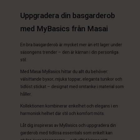
 konto
Uppgradera din basgarderob
SEK 899,00
SEK 379,00
 konto
 konto
a butik
med MyBasics från Masai
 konto
 konto
a butik
a butik
ige | Välj land
a butik
a butik
En bra basgarderob är mycket mer än ett lager under
ige | Välj land
ige | Välj land
ige | Välj land
säsongens trender – den är kärnan i din personliga
ige | Välj land
stil.
 konto
Med Masai MyBasics hittar du allt du behöver:
a butik
välsittande byxor, mjuka toppar, eleganta tunikor och
tidlöst stickat – designat med omtanke i material som
ige | Välj land
håller.
Kollektionen kombinerar enkelhet och elegans i en
harmonisk helhet där stil och komfort möts.
Låt dig inspireras av MyBasics och uppgradera din
garderob med tidlösa essentials som enkelt kan