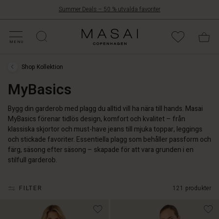
Summer Deals – 50 % utvalda favoriter
RBJUDANDEN
ATEGORIER
OLLEKTIONER
NSPIRATION
ÅR VÄRLD
ÅRT ANSVAR
Masai
Clothing
MENU
Company
Aps
Shop Kollektion
Shop
Kollektion
MyBasics
›
MyBasics
Bygg din garderob med plagg du alltid vill ha nära till hands. Masai
MyBasics förenar tidlös design, komfort och kvalitet – från
klassiska skjortor och must-have jeans till mjuka toppar, leggings
och stickade favoriter. Essentiella plagg som behåller passform och
färg, säsong efter säsong – skapade för att vara grunden i en
stilfull garderob.
FILTER
121 produkter