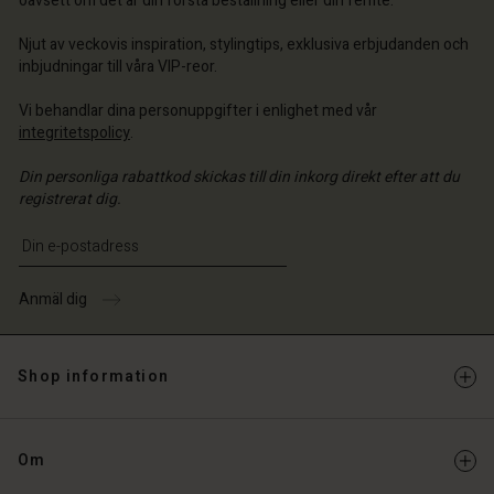
oavsett om det är din första beställning eller din femte.
Njut av veckovis inspiration, stylingtips, exklusiva erbjudanden och
inbjudningar till våra VIP-reor.
Vi behandlar dina personuppgifter i enlighet med vår
integritetspolicy
.
Din personliga rabattkod skickas till din inkorg direkt efter att du
registrerat dig.
Ange din e-postadress
Anmäl dig
Shop information
Om