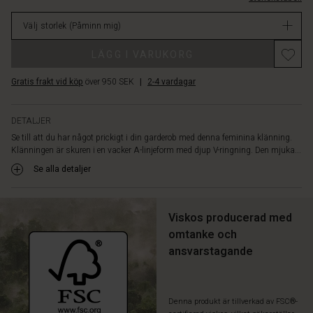
gör
lager
att
Välj storlek
(Påminn mig)
klänningen
är
LÄGG I VARUKORG
underbar
att
Gratis frakt vid köp
över 950 SEK
|
2-4 vardagar
bära.
Den
har
DETALJER
också
Se till att du har något prickigt i din garderob med denna feminina klänning.
passpoalfickor,
Klänningen är skuren i en vacker A-linjeform med djup V-ringning. Den mjuka...
sömmar
under
Se alla detaljer
bysten
och
massor
Viskos producerad med
av
omtanke och
små
ansvarstagande
veck
som
ger
kjolen
Denna produkt är tillverkad av FSC®-
precis