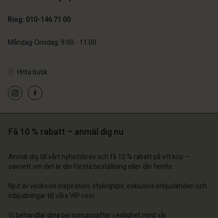
Ring: 010-146 71 00
Måndag-Onsdag: 9.00 - 11.00
Hitta butik
 konto
 konto
 konto
 konto
 konto
a butik
a butik
a butik
a butik
a butik
ige | Välj land
ige | Välj land
Få 10 % rabatt – anmäl dig nu
ige | Välj land
ige | Välj land
 konto
ige | Välj land
 konto
Anmäl dig till vårt nyhetsbrev och få 10 % rabatt på ett köp –
a butik
oavsett om det är din första beställning eller din femte.
a butik
ige | Välj land
Njut av veckovis inspiration, stylingtips, exklusiva erbjudanden och
ige | Välj land
inbjudningar till våra VIP-reor.
Vi behandlar dina personuppgifter i enlighet med vår