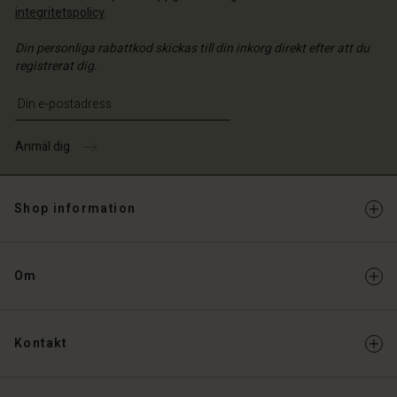
integritetspolicy
.
Din personliga rabattkod skickas till din inkorg direkt efter att du
registrerat dig.
Ange din e-postadress
Anmäl dig
Shop information
Om
Kontakt