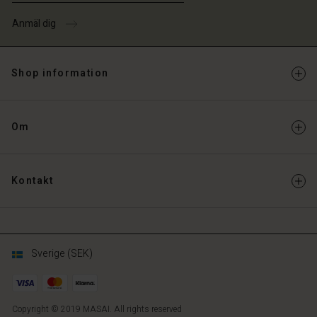
a butik
ige | Välj land
Anmäl dig
ige | Välj land
Shop information
Om
Kontakt
Sverige (SEK)
Copyright © 2019 MASAI. All rights reserved