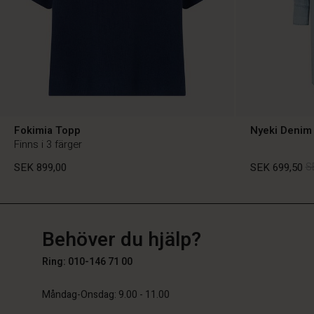
Fokimia Topp
Nyeki Denim 
Finns i 3 färger
SEK 899,00
SEK 699,50
S
SE
SE
sv_SE
Behöver du hjälp?
SEK 899,00
SEK 699,50
S
Ring: 010-146 71 00
Måndag-Onsdag: 9.00 - 11.00