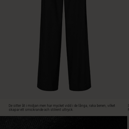
men
har
mycket
vidd
i
de
långa,
raka
benen,
vilket
skapar
ett
smickrande
och
stilrent
uttryck.
Små
veck
De sitter åt i midjan men har mycket vidd i de långa, raka benen, vilket
både
skapar ett smickrande och stilrent uttryck.
fram-
och
baktill