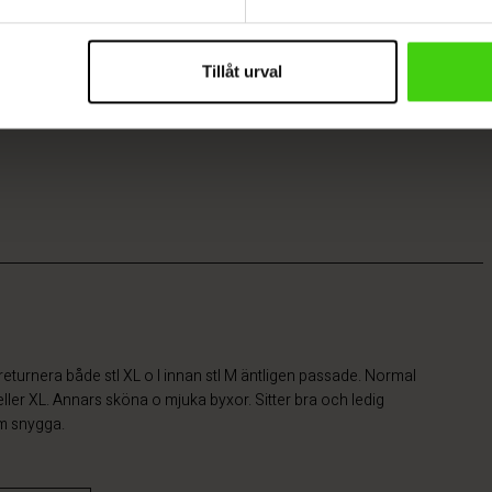
Tillåt urval
k returnera både stl XL o l innan stl M äntligen passade. Normal
 eller XL. Annars sköna o mjuka byxor. Sitter bra och ledig
m snygga.