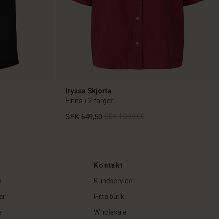
Iryssa Skjorta
Finns i 2 färger
SEK 649,50
SEK 1.299,00
SEK 649,50
SEK 1.299,00
Kontakt
i
Kundservice
ar
Hitta butik
e
Wholesale