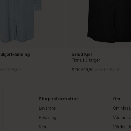
Skjortklänning
Salud Kjol
Finns i 3 färger
EK 1.399,00
SEK 599,50
SEK 1.199,00
EK 1.399,00
SEK 599,50
SEK 1.199,00
Shop information
Om
Leverans
Om Masa
Betalning
Vårt ansv
Retur
Vårdguid