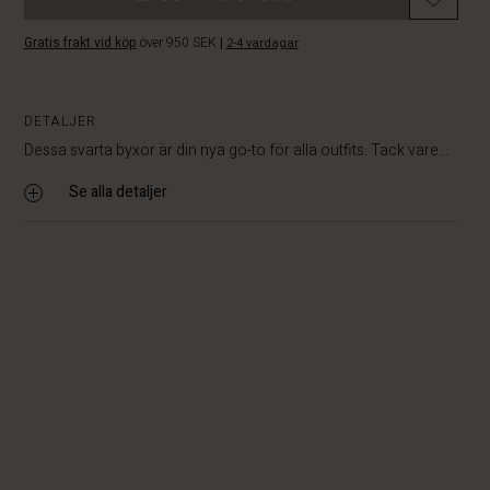
Gratis frakt vid köp
över 950 SEK
|
2-4 vardagar
DETALJER
Dessa svarta byxor är din nya go-to för alla outfits. Tack vare...
Se alla detaljer