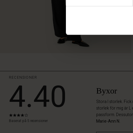
RECENSIONER
4.40
Byxor
Stora I storlek. Fic
storlek för mig är L
passform. Dessuto
4.0
star
Baserat på 5 recensioner
Marie-Ann N.
rating