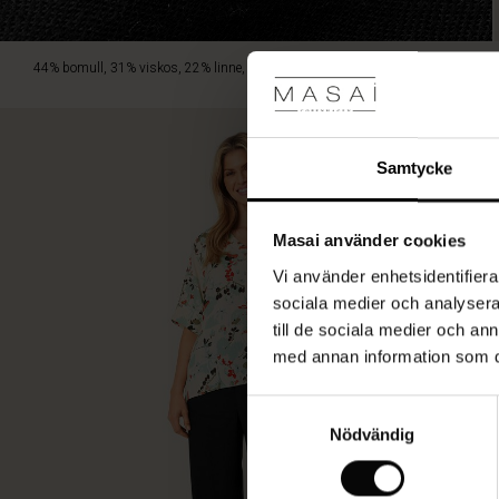
om
igen.
44% bomull, 31% viskos, 22% linne, 3% elastan.
Samtycke
Masai använder cookies
Vi använder enhetsidentifierar
sociala medier och analysera 
till de sociala medier och a
med annan information som du 
Samtyckesval
Nödvändig