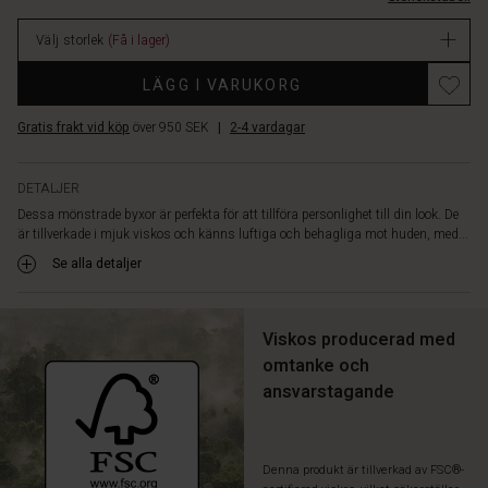
ben
lager
och
Välj storlek
(Få i lager)
praktiska
sidofickor.
Promotions
LÄGG I VARUKORG
Skapa
ett
Gratis frakt vid köp
över 950 SEK
|
2-4 vardagar
elegant
uttryck
med
DETALJER
en
Dessa mönstrade byxor är perfekta för att tillföra personlighet till din look. De
enfärgad
är tillverkade i mjuk viskos och känns luftiga och behagliga mot huden, med...
topp
eller
Se alla detaljer
gå
all-
in
Viskos producerad med
med
omtanke och
en
ansvarstagande
matchande
topp
i
samma
Denna produkt är tillverkad av FSC®-
print