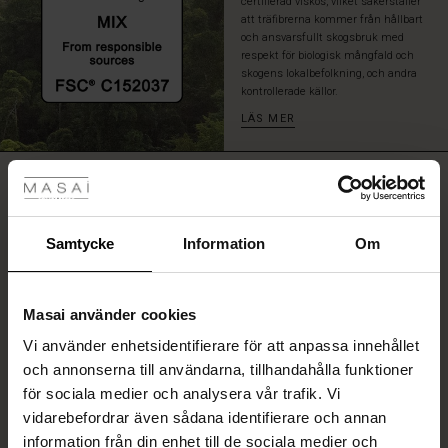
certifierad viskos, vilket säkerställer
för
att träfibrerna kommer från hållbart
en
och ansvarsfullt skogsbruk med
lekfull
respekt för biologisk mångfald och
och
skogens lokalbefolkning, och andra
kontrollerade källor.
kreativ
look.
LÄS MER
tyles
RECENSIONER
5.00
Rea
ale)
Samtycke
Information
Om
0.0
star
Baserat på 1 recensioner
Sale)
gar
rating
Masai använder cookies
(Sale)
Vi använder enhetsidentifierare för att anpassa innehållet
he First Layers
och annonserna till användarna, tillhandahålla funktioner
ar (Sale)
på Rea
de set
SKRIV ETT OMDÖME
för sociala medier och analysera vår trafik. Vi
rney Begins – Pre-Autumn 2026
vidarebefordrar även sådana identifierare och annan
ale)
å Rea
s
linne
ai
var
information från din enhet till de sociala medier och
VISA OMDÖMEN FRÅN ALLA LÄNDER
with Ease - Summer 2026