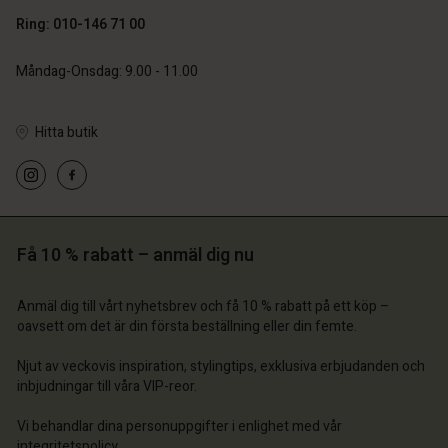
Ring: 010-146 71 00
SEK 799,00
Måndag-Onsdag: 9.00 - 11.00
Hitta butik
 konto
 konto
 konto
 konto
 konto
a butik
a butik
a butik
a butik
a butik
ige | Välj land
ige | Välj land
Få 10 % rabatt – anmäl dig nu
ige | Välj land
ige | Välj land
 konto
ige | Välj land
 konto
Anmäl dig till vårt nyhetsbrev och få 10 % rabatt på ett köp –
a butik
oavsett om det är din första beställning eller din femte.
a butik
ige | Välj land
Njut av veckovis inspiration, stylingtips, exklusiva erbjudanden och
ige | Välj land
inbjudningar till våra VIP-reor.
Vi behandlar dina personuppgifter i enlighet med vår
integritetspolicy
.