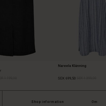
Nareela Klänning
r
EK 1.199,00
SEK 699,50
SEK 1.399,00
EK 1.199,00
SEK 699,50
SEK 1.399,00
Shop information
Om