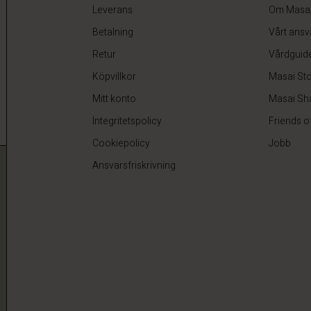
Leverans
Om Masa
Betalning
Vårt ansv
Retur
Vårdguid
Köpvillkor
Masai Sto
Mitt konto
Masai Sh
Integritetspolicy
Friends o
Cookiepolicy
Jobb
Ansvarsfriskrivning