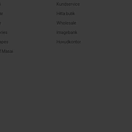
SEK 799,00
i
Kundservice
ar
Hitta butik
e
Wholesale
ries
Imagebank
apes
Huvudkontor
f Masai