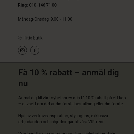
Ring: 010-146 71 00
Måndag-Onsdag: 9.00 - 11.00
Hitta butik
Få 10 % rabatt – anmäl dig
nu
Anmäl dig till vårt nyhetsbrev och få 10 % rabatt på ett köp
– oavsett om det är din första beställning eller din femte.
Njut av veckovis inspiration, stylingtips, exklusiva
erbjudanden och inbjudningar till våra VIP-reor.
Vi behandlar dina personuppgifter i enlighet med vår