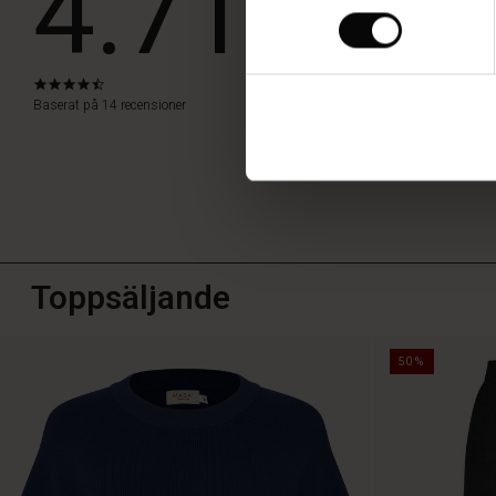
4.71
SKRIV ETT
4.4
star
Baserat på 14 recensioner
rating
Toppsäljande
50%