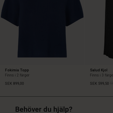
Fokimia Topp
Salud Kjol
Finns i 2 färger
Finns i 3 färge
SEK 899,00
SEK 599,50
S
SE
SE
sv_SE
Behöver du hjälp?
SEK 899,00
SEK 599,50
S