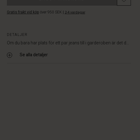
Gratis frakt vid köp
över 950 SEK
|
2-4 vardagar
DETALJER
Om du bara har plats för ett par jeans till i garderoben är det d...
Se alla detaljer