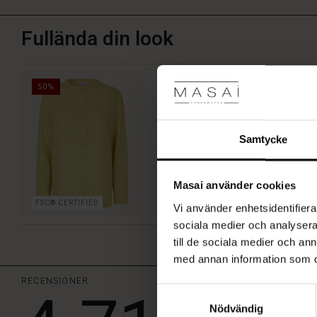
Fullända din look
Drystan Blus
50%
SEK 549,50
SEK 1.099,00
Samtycke
Masai använder cookies
SE MER
FSC® CERTIFIED
Vi använder enhetsidentifierar
sociala medier och analysera 
till de sociala medier och a
med annan information som du 
RECENSIONER
Samtyckesval
Nödvändig