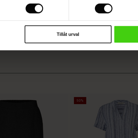
 OMDÖME
VISA OMDÖMEN FRÅN ALLA LÄNDER
Tillåt urval
50%