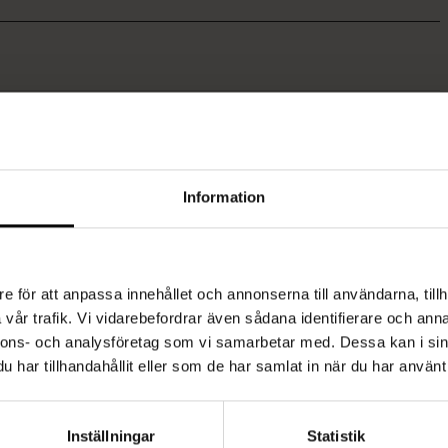
Els Jersey Top
SEK 319,00
Information
SE MER
FSC® CERTIFIED
e för att anpassa innehållet och annonserna till användarna, tillh
vår trafik. Vi vidarebefordrar även sådana identifierare och anna
nnons- och analysföretag som vi samarbetar med. Dessa kan i sin
har tillhandahållit eller som de har samlat in när du har använt 
Inställningar
Statistik