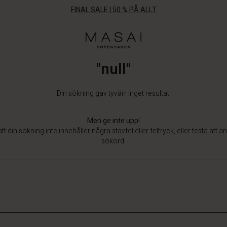
FINAL SALE | 50 % PÅ ALLT
Masai
Clothing
Company
"null"
Aps
Din sökning gav tyvärr inget resultat.
Men ge inte upp!
tt din sökning inte innehåller några stavfel eller feltryck, eller testa att 
sökord.