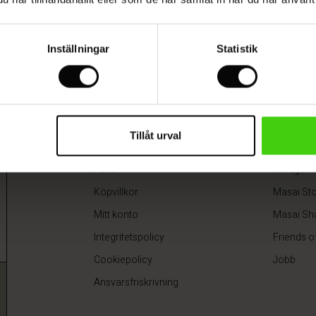
Gauri Tunika
r
EK 1.199,00
SEK 424,50
SEK 849,00
Inställningar
Statistik
EK 1.199,00
SEK 424,50
SEK 849,00
Shop information
Om
Leverans
Om Masa
Tillåt urval
Betalning
Vårt ansv
Retur
Vårdguid
Köpvillkor
Masai Sto
Mitt konto
Masai Sh
Integritetspolicy
Friends o
Cookiepolicy
Jobb
Ansvarsfriskrivning