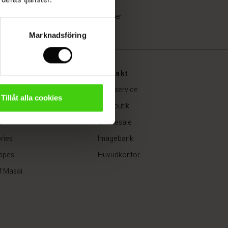
Fanasi Topp
Finns i 15 färger
SEK 799,00
Marknadsföring
Kontakt
SEK 799,00
i
Kundservice
Tillåt alla cookies
ar
Hitta butik
e
Wholesale
ries
Imagebank
apes
Huvudkontor
f Masai