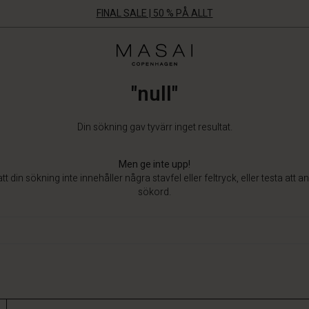
FINAL SALE | 50 % PÅ ALLT
Masai
Clothing
Company
"null"
Aps
Din sökning gav tyvärr inget resultat.
Men ge inte upp!
tt din sökning inte innehåller några stavfel eller feltryck, eller testa att 
sökord.