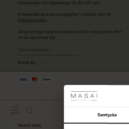
erbjudanden och inbjudningar till våra VIP-reor.
Vi behandlar dina personuppgifter i enlighet med vår
integritetspolicy
.
Din personliga rabattkod skickas till din inkorg direkt efter
att du registrerat dig.
Ange din e-postadress
Anmäl dig
MENU
Samtycke
Tillbehör (Sale)
Sale