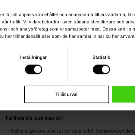
åra snygga och unika tillbehör, nu på rea. Från
e för att anpassa innehållet och annonserna till användarna, tillh
ganta halsband till eleganta örhängen och väskor – med
vår trafik. Vi vidarebefordrar även sådana identifierare och anna
mhäva din personliga stil.
nnons- och analysföretag som vi samarbetar med. Dessa kan i sin
har tillhandahållit eller som de har samlat in när du har använt 
Inställningar
Statistik
Masai Tillbehör på rea
Nu har du möjlighet att göra ett fynd på tidlösa och eleganta ti
Tillåt urval
efter något till vardagen, en fest eller en speciell tillställning,
extra bra priser.
Fullända din look med stil
Tillbehör är pricken över i:et för varje outfit. Kombinera en deko