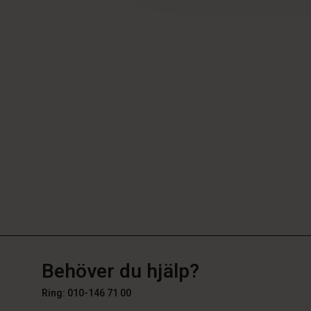
SE
SE
sv_SE
Behöver du hjälp?
Ring: 010-146 71 00