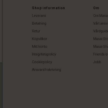
Shop information
Om
Leverans
Om Masa
Betalning
Vårt ansv
Retur
Vårdguid
Köpvillkor
Masai Sto
Mitt konto
Masai Sh
Integritetspolicy
Friends o
Cookiepolicy
Jobb
Ansvarsfriskrivning