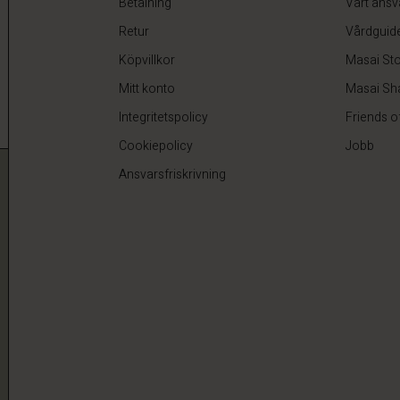
Betalning
Vårt ansv
Retur
Vårdguid
Köpvillkor
Masai Sto
Mitt konto
Masai Sh
Integritetspolicy
Friends o
Cookiepolicy
Jobb
Ansvarsfriskrivning