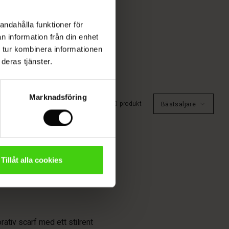
andahålla funktioner för
n information från din enhet
 tur kombinera informationen
deras tjänster.
Marknadsföring
0 produkt
Bästsäljare
llbehör. Oavsett om du letar
Tillåt alla cookies
 så hittar du snygga designs till
rativ scarf med ett stilrent