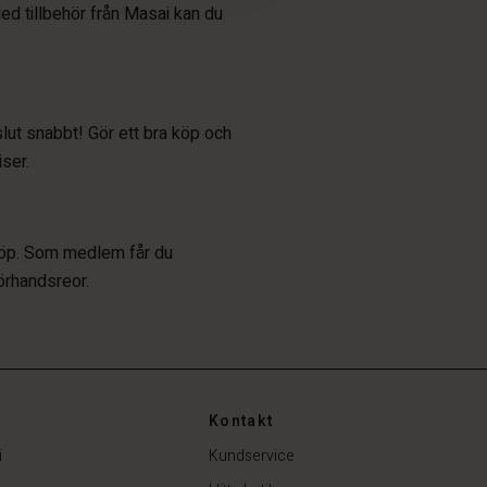
Med tillbehör från Masai kan du
lut snabbt! Gör ett bra köp och
iser.
 köp. Som medlem får du
förhandsreor.
Kontakt
i
Kundservice