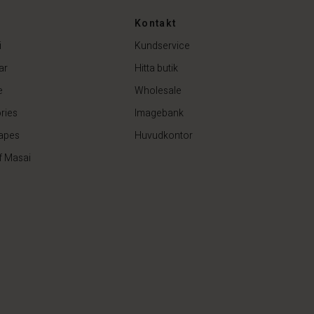
Kontakt
i
Kundservice
ar
Hitta butik
e
Wholesale
ries
Imagebank
apes
Huvudkontor
f Masai