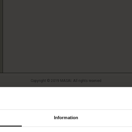
Copyright © 2019 MASAI. All rights reserved
FINAL SALE | 50 % PÅ ALLT
Masai
Clothing
Information
Company
Aps