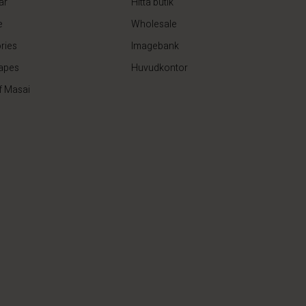
ar
Hitta butik
e
Wholesale
ries
Imagebank
apes
Huvudkontor
f Masai