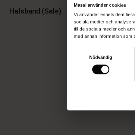
›
Masai använder cookies
Tillbehör
Halsband (Sale)
Komplettera din look med v
(Sale)
Vi använder enhetsidentifierar
›
mönstrade scarfar och ele
Halsband
sociala medier och analysera 
tillbehör kan du enkelt fra
(Sale)
till de sociala medier och a
med annan information som du 
Samtyckesval
Nödvändig