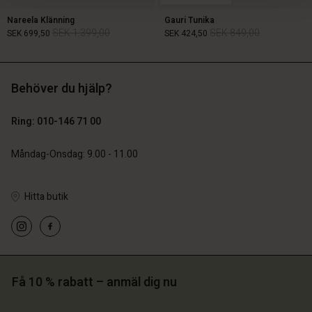
Nareela Klänning
Gauri Tunika
SEK 1.399,00
SEK 849,00
SEK 699,50
SEK 424,50
Behöver du hjälp?
SEK 1.399,00
SEK 849,00
SEK 699,50
SEK 424,50
Ring: 010-146 71 00
Måndag-Onsdag: 9.00 - 11.00
Hitta butik
 konto
 konto
Få 10 % rabatt – anmäl dig nu
 konto
 konto
 konto
a butik
a butik