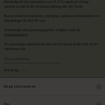
a butik
a butik
Anmäl dig till vårt nyhetsbrev och få 10 % rabatt på ett köp –
a butik
ige | Välj land
ige | Välj land
oavsett om det är din första beställning eller din femte.
ige | Välj land
ige | Välj land
 konto
ige | Välj land
Njut av veckovis inspiration, stylingtips, exklusiva erbjudanden och
 konto
inbjudningar till våra VIP-reor.
a butik
a butik
Vi behandlar dina personuppgifter i enlighet med vår
ige | Välj land
integritetspolicy
.
ige | Välj land
Din personliga rabattkod skickas till din inkorg direkt efter att du
registrerat dig.
Ange din e-postadress
Anmäl dig
Shop information
Om