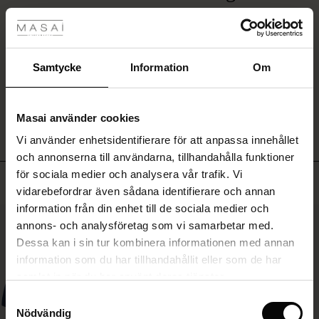
tyles
ut.
Rea
Motsvarar mina förväntningar fullt ut.
Eva Å.
ale)
Samtycke
Information
Om
SKRIV ETT OMDÖME
VISA ALLA OMDÖMEN
Sale)
gar
Masai använder cookies
(Sale)
Vi använder enhetsidentifierare för att anpassa innehållet
he First Layers
och annonserna till användarna, tillhandahålla funktioner
ar (Sale)
på Rea
de set
för sociala medier och analysera vår trafik. Vi
rney Begins – Pre-Autumn 2026
Toppsäljande
vidarebefordrar även sådana identifierare och annan
ale)
å Rea
s
linne
ai
var
information från din enhet till de sociala medier och
with Ease - Summer 2026
50%
annons- och analysföretag som vi samarbetar med.
(Sale)
på Rea
r
 – Tidlösa plagg för din garderob
guide
Dessa kan i sin tur kombinera informationen med annan
 Summer - Summer 2026
 (Sale)
å Rea
ories
 FSC®
information som du har tillhandahållit eller som de har
l Ease - Spring 2026
samlat in när du har använt deras tjänster.
Sale)
 på Rea
assformer
erial
Samtyckesval
nfolding – Spring 2026
Nödvändig