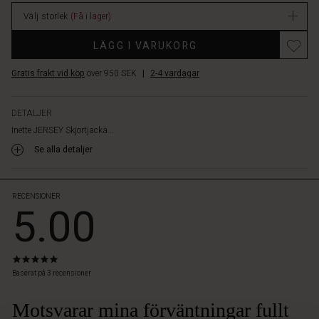
lager
Välj storlek
(Få i lager)
Promotions
LÄGG I VARUKORG
Gratis frakt vid köp
över 950 SEK
|
2-4 vardagar
DETALJER
Inette JERSEY Skjortjacka...
Se alla detaljer
RECENSIONER
5.00
5.0
star
Baserat på 3 recensioner
rating
Motsvarar mina förväntningar fullt