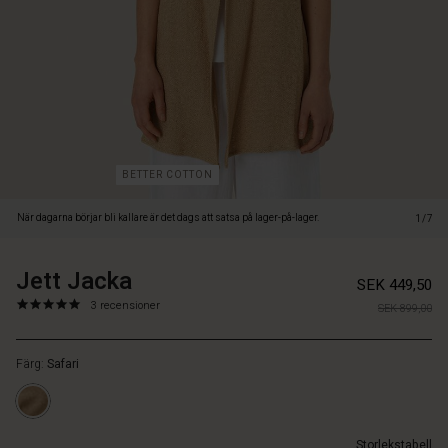
boucléväst
för
extra
stil
och
komfort.
Den
tidlösa
och
BETTER COTTON
karaktärsfulla
bouclén
När dagarna börjar bli kallare är det dags att satsa på lager-på-lager.
1/7
är
din
genväg
Jett Jacka
https://www.masai.se/jackor/jett-
5715165822699
SEK 449,50
till
jacka/1009515-
5.0
https://www.masai.se/jackor/jett-
3 recensioner
en
SEK 899,00
4092S-
star
jacka/1009515-
lyxig
XS.html
rating
4092S-
look,
Färg:
Safari
XS.html
och
SEK
med
449.50
den
I
öppna
Storlekstabell
lager