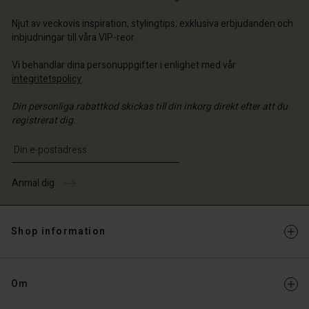
ige | Välj land
Njut av veckovis inspiration, stylingtips, exklusiva erbjudanden och
inbjudningar till våra VIP-reor.
Vi behandlar dina personuppgifter i enlighet med vår
integritetspolicy
.
Din personliga rabattkod skickas till din inkorg direkt efter att du
registrerat dig.
Ange din e-postadress
Anmäl dig
Shop information
Om