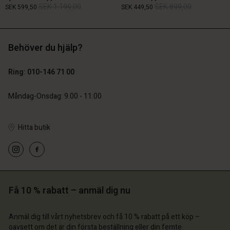
SEK 1.199,00
SEK 899,00
SEK 599,50
SEK 449,50
Behöver du hjälp?
SEK 1.199,00
SEK 899,00
SEK 599,50
SEK 449,50
Ring: 010-146 71 00
Måndag-Onsdag: 9.00 - 11.00
Hitta butik
 konto
 konto
 konto
 konto
 konto
a butik
a butik
a butik
a butik
a butik
ige | Välj land
ige | Välj land
ige | Välj land
ige | Välj land
 konto
ige | Välj land
Få 10 % rabatt – anmäl dig nu
 konto
a butik
Anmäl dig till vårt nyhetsbrev och få 10 % rabatt på ett köp –
a butik
oavsett om det är din första beställning eller din femte.
ige | Välj land