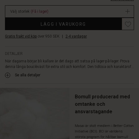
designen
kan
Välj storlek
(Få i lager)
västen
stylas
Promotions
LÄGG I VARUKORG
på
otaliga
Gratis frakt vid köp
över 950 SEK
|
2-4 vardagar
sätt.
Bär
den
DETALJER
över
När dagarna börjar bli kallare är det dags att satsa på lager-på-lager. Prova
en
denna långa boucléväst för extra stil och komfort. Den tidlösa och karaktärsf...
mönstrad
klänning
Se alla detaljer
eller
tunika
för
Bomull producerad med
en
omtanke och
feminin
ansvarstagande
look
–
och
Masai är stolt medlem i Better Cotton
håll
Initiative (BCI). BCI är världens
värmen
största program för hållbar bomull