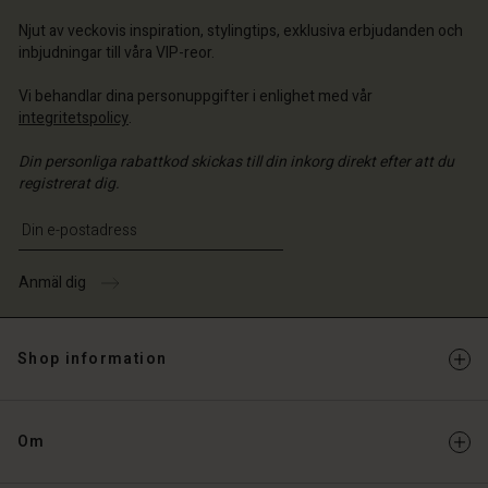
ige | Välj land
ige | Välj land
 konto
ige | Välj land
Njut av veckovis inspiration, stylingtips, exklusiva erbjudanden och
inbjudningar till våra VIP-reor.
 konto
a butik
Vi behandlar dina personuppgifter i enlighet med vår
a butik
ige | Välj land
integritetspolicy
.
ige | Välj land
Din personliga rabattkod skickas till din inkorg direkt efter att du
registrerat dig.
Ange din e-postadress
Anmäl dig
Shop information
Om