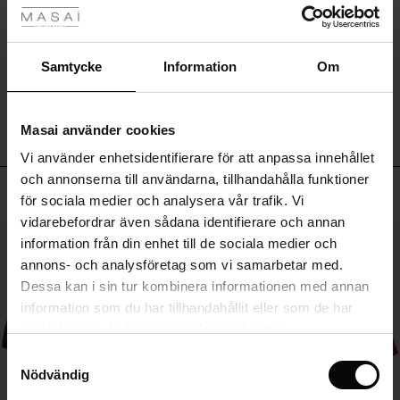
Rea
SKRIV ETT OMDÖME
ale)
Samtycke
Information
Om
VISA OMDÖMEN FRÅN ALLA LÄNDER
Sale)
gar
Masai använder cookies
(Sale)
Vi använder enhetsidentifierare för att anpassa innehållet
he First Layers
och annonserna till användarna, tillhandahålla funktioner
ar (Sale)
på Rea
de set
Toppsäljande
för sociala medier och analysera vår trafik. Vi
rney Begins – Pre-Autumn 2026
vidarebefordrar även sådana identifierare och annan
ale)
å Rea
s
linne
ai
var
50%
information från din enhet till de sociala medier och
with Ease - Summer 2026
annons- och analysföretag som vi samarbetar med.
(Sale)
på Rea
r
 – Tidlösa plagg för din garderob
guide
Dessa kan i sin tur kombinera informationen med annan
 Summer - Summer 2026
 (Sale)
å Rea
ories
 FSC®
information som du har tillhandahållit eller som de har
l Ease - Spring 2026
samlat in när du har använt deras tjänster.
Sale)
 på Rea
assformer
erial
Samtyckesval
nfolding – Spring 2026
Nödvändig
Sale)
e på Rea
s
erantörer