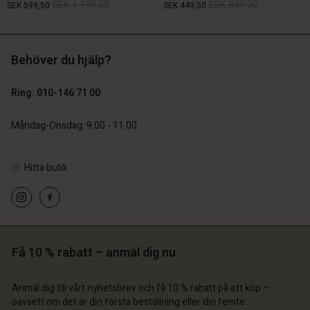
SEK 1.199,00
SEK 899,00
SEK 599,50
SEK 449,50
Behöver du hjälp?
SEK 1.199,00
SEK 899,00
SEK 599,50
SEK 449,50
Ring: 010-146 71 00
Måndag-Onsdag: 9.00 - 11.00
Hitta butik
 konto
 konto
Få 10 % rabatt – anmäl dig nu
 konto
 konto
 konto
a butik
a butik
Anmäl dig till vårt nyhetsbrev och få 10 % rabatt på ett köp –
a butik
a butik
oavsett om det är din första beställning eller din femte.
a butik
ige | Välj land
ige | Välj land