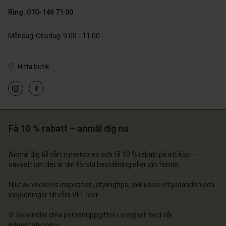
Ring: 010-146 71 00
Måndag-Onsdag: 9.00 - 11.00
Hitta butik
 konto
 konto
 konto
 konto
 konto
a butik
a butik
a butik
a butik
a butik
ige | Välj land
ige | Välj land
Få 10 % rabatt – anmäl dig nu
ige | Välj land
ige | Välj land
 konto
ige | Välj land
 konto
Anmäl dig till vårt nyhetsbrev och få 10 % rabatt på ett köp –
a butik
oavsett om det är din första beställning eller din femte.
a butik
ige | Välj land
Njut av veckovis inspiration, stylingtips, exklusiva erbjudanden och
ige | Välj land
inbjudningar till våra VIP-reor.
Vi behandlar dina personuppgifter i enlighet med vår
integritetspolicy
.