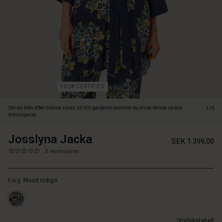
viskosen
är
mjuk
att
bära
och
har
en
lätt
FSC® CERTIFIED
glans
som
Om du letar efter tidlösa styles till din garderob kommer du älska denna vackra
1/9
ger
kimonojacka.
den
ett
Josslyna Jacka
https://www.masai.se/jackor/josslyna-
5715165864897
SEK 1.399,00
extra
jacka/1011050-
0.0
https://www.masai.se/jackor/josslyna-
3 recensioner
glamoröst
2070P-
star
jacka/1011050-
uttryck.
L.html
rating
2070P-
Jackan
Färg:
Mood Indigo
L.html
har
SEK
ett
1399.00
smickrande
Inte
A-
Storlekstabell
i