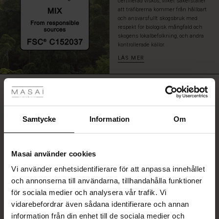
certifierad viskos, vilket säkerställer
på
att träfibrerna kommer från hållbart
lager-
och ansvarsfullt skogsbruk med
look.
respekt för biologisk mångfald och
skogens lokalbefolkning, och andra
kontrollerade källor.
LÄS MER
tyles
RECENSIONER
5.00
Rea
ale)
Samtycke
Information
Om
0.0
star
Baserat på 3 recensioner
Sale)
gar
rating
Masai använder cookies
(Sale)
Vi använder enhetsidentifierare för att anpassa innehållet
he First Layers
och annonserna till användarna, tillhandahålla funktioner
ar (Sale)
på Rea
de set
SKRIV ETT OMDÖME
för sociala medier och analysera vår trafik. Vi
rney Begins – Pre-Autumn 2026
vidarebefordrar även sådana identifierare och annan
ale)
å Rea
s
linne
ai
var
information från din enhet till de sociala medier och
VISA OMDÖMEN FRÅN ALLA LÄNDER
with Ease - Summer 2026