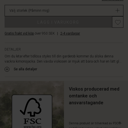
linjeformad
lager
snitt
Välj storlek
(Påminn mig)
som
gör
LÄGG I VARUKORG
att
den
Gratis frakt vid köp
över 950 SEK
|
2-4 vardagar
faller
fint
längs
DETALJER
kroppen.
Om du letar efter tidlösa styles till din garderob kommer du älska denna
Knyt
vackra kimonojacka. Den vävda viskosen är mjuk att bära och har en lätt gl...
bältet
i
Se alla detaljer
midjan
eller
låt
Viskos producerad med
jackan
omtanke och
vara
ansvarstagande
öppen
för
en
stilfull
Denna produkt är tillverkad av FSC®-
lager