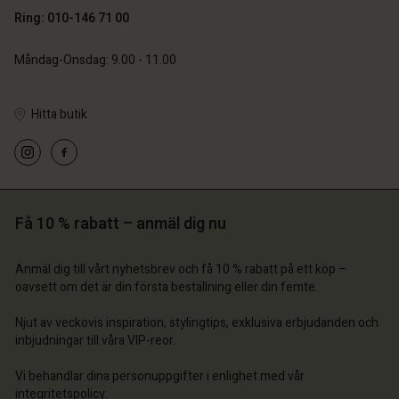
Ring: 010-146 71 00
 konto
 konto
Måndag-Onsdag: 9.00 - 11.00
 konto
 konto
 konto
a butik
a butik
a butik
a butik
a butik
Hitta butik
ige | Välj land
ige | Välj land
ige | Välj land
ige | Välj land
 konto
ige | Välj land
 konto
a butik
a butik
ige | Välj land
Få 10 % rabatt – anmäl dig nu
ige | Välj land
Anmäl dig till vårt nyhetsbrev och få 10 % rabatt på ett köp –
oavsett om det är din första beställning eller din femte.
Njut av veckovis inspiration, stylingtips, exklusiva erbjudanden och
inbjudningar till våra VIP-reor.
Vi behandlar dina personuppgifter i enlighet med vår
integritetspolicy
.