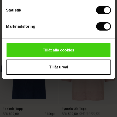
(Sale)
Statistik
Sale)
Toppsäljande
Marknadsföring
Sale)
50%
r (Sale)
wear
Tillåt alla cookies
r
Tillåt urval
Fokimia Topp
Fynoria Uld Topp
SEK 1.199,00
SEK 899,00
3 färger
SEK 599,50