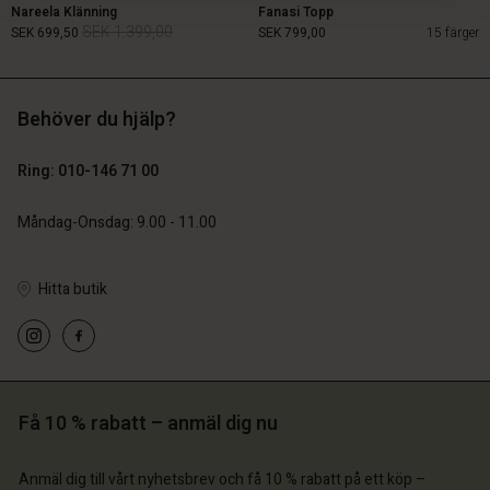
Nareela Klänning
Fanasi Topp
SEK 1.399,00
SEK 699,50
SEK 799,00
15 färger
Behöver du hjälp?
SEK 1.399,00
SEK 699,50
Ring: 010-146 71 00
SEK 799,00
Måndag-Onsdag: 9.00 - 11.00
Hitta butik
 konto
 konto
Få 10 % rabatt – anmäl dig nu
 konto
 konto
 konto
a butik
a butik
Anmäl dig till vårt nyhetsbrev och få 10 % rabatt på ett köp –
a butik
a butik