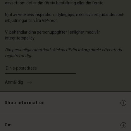
a butik
oavsett om det är din första beställning eller din femte.
ige | Välj land
ige | Välj land
ige | Välj land
ige | Välj land
 konto
ige | Välj land
Njut av veckovis inspiration, stylingtips, exklusiva erbjudanden och
 konto
inbjudningar till våra VIP-reor.
a butik
a butik
Vi behandlar dina personuppgifter i enlighet med vår
ige | Välj land
integritetspolicy
.
ige | Välj land
Din personliga rabattkod skickas till din inkorg direkt efter att du
registrerat dig.
Ange din e-postadress
Anmäl dig
Shop information
Om