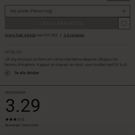
kallaste
lager
dagarna.
Välj storlek
(Påminn mig)
Den
asymmetriska
LÄGG I VARUKORG
stängningen
med
Gratis frakt vid köp
över 950 SEK
|
2-4 vardagar
dragkedja
och
en
DETALJER
enda
Låt dig omslutas av form och värme med denna eleganta ullkappa i en
knapp
feminin A-linjeform. Kappan är skapad i en mjuk, varm kvalitet med 50 % ull...
ger
ett
Se alla detaljer
stilrent,
modernt
uttryck,
RECENSIONER
3.29
medan
snedställda
fickor
och
3.2
den
star
Baserat på 7 recensioner
höga
rating
slitsen
tyles