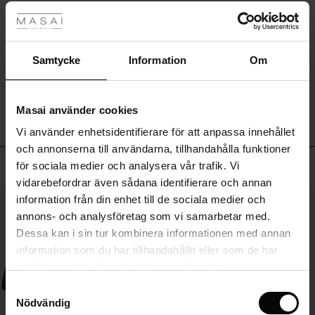
bak
ger
Rea
både
SKRIV ETT OMDÖME
funktion
ale)
Samtycke
Information
Om
och
rörelsefrihet.
VISA OMDÖMEN FRÅN ALLA LÄNDER
Sale)
gar
En
modern
Masai använder cookies
tolkning
(Sale)
Vi använder enhetsidentifierare för att anpassa innehållet
av
he First Layers
och annonserna till användarna, tillhandahålla funktioner
den
ar (Sale)
på Rea
de set
klassiska
Toppsäljande
för sociala medier och analysera vår trafik. Vi
rney Begins – Pre-Autumn 2026
ullkappan
vidarebefordrar även sådana identifierare och annan
ale)
å Rea
s
linne
ai
var
som
information från din enhet till de sociala medier och
50%
with Ease - Summer 2026
kombinerar
annons- och analysföretag som vi samarbetar med.
(Sale)
på Rea
r
 – Tidlösa plagg för din garderob
guide
stil
Dessa kan i sin tur kombinera informationen med annan
 Summer - Summer 2026
och
komfort
 (Sale)
å Rea
ories
 FSC®
information som du har tillhandahållit eller som de har
hela
l Ease - Spring 2026
samlat in när du har använt deras tjänster.
säsongen.
Sale)
 på Rea
assformer
erial
Samtyckesval
nfolding – Spring 2026
Nödvändig
Sale)
e på Rea
s
erantörer