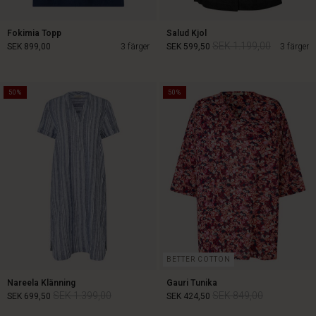
Fokimia Topp
Salud Kjol
SEK 1.199,00
SEK 899,00
3 färger
SEK 599,50
3 färger
50%
50%
SEK 1.199,00
SEK 899,00
SEK 599,50
BETTER COTTON
Nareela Klänning
Gauri Tunika
SEK 1.399,00
SEK 849,00
SEK 699,50
SEK 424,50