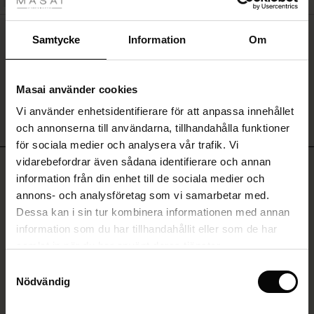
Rea
Raveira Armband
ale)
Samtycke
Information
Om
SEK 169,00
Sale)
gar
Masai använder cookies
(Sale)
Vi använder enhetsidentifierare för att anpassa innehållet
he First Layers
SE MER
och annonserna till användarna, tillhandahålla funktioner
ar (Sale)
på Rea
de set
för sociala medier och analysera vår trafik. Vi
rney Begins – Pre-Autumn 2026
vidarebefordrar även sådana identifierare och annan
RECENSIONER
ale)
å Rea
s
linne
ai
var
4.60
information från din enhet till de sociala medier och
with Ease - Summer 2026
annons- och analysföretag som vi samarbetar med.
(Sale)
på Rea
r
 – Tidlösa plagg för din garderob
guide
Dessa kan i sin tur kombinera informationen med annan
 Summer - Summer 2026
4.8
 (Sale)
å Rea
ories
 FSC®
information som du har tillhandahållit eller som de har
star
Baserat på 5 recensioner
l Ease - Spring 2026
samlat in när du har använt deras tjänster.
rating
Sale)
 på Rea
assformer
erial
Samtyckesval
Sabnam kjol
nfolding – Spring 2026
Nödvändig
Sale)
e på Rea
s
erantörer
Sabnam kjol
 Simplicity - Spring 2026