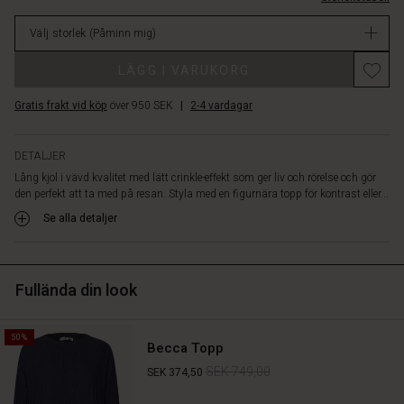
lager
Välj storlek
(Påminn mig)
Promotions
LÄGG I VARUKORG
Gratis frakt vid köp
över 950 SEK
|
2-4 vardagar
DETALJER
Lång kjol i vävd kvalitet med lätt crinkle-effekt som ger liv och rörelse och gör
den perfekt att ta med på resan. Styla med en figurnära topp för kontrast eller...
Se alla detaljer
Fullända din look
50%
Becca Topp
SEK 749,00
SEK 374,50