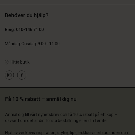
Behöver du hjälp?
SEK 1.399,00
SEK 849,00
SEK 699,50
SEK 424,50
Ring: 010-146 71 00
onto
 konto
 konto
 konto
 konto
Måndag-Onsdag: 9.00 - 11.00
butik
a butik
a butik
a butik
a butik
 | Välj land
 | Välj land
Hitta butik
ige | Välj land
ige | Välj land
 konto
ige | Välj land
 konto
a butik
a butik
ige | Välj land
Få 10 % rabatt – anmäl dig nu
ige | Välj land
Anmäl dig till vårt nyhetsbrev och få 10 % rabatt på ett köp –
oavsett om det är din första beställning eller din femte.
Njut av veckovis inspiration, stylingtips, exklusiva erbjudanden och