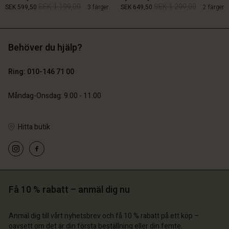
SEK 1.199,00
SEK 1.299,00
SEK 599,50
3 färger
SEK 649,50
2 färger
Behöver du hjälp?
SEK 1.199,00
SEK 1.299,00
SEK 599,50
SEK 649,50
Ring: 010-146 71 00
Måndag-Onsdag: 9.00 - 11.00
Hitta butik
 konto
 konto
 konto
 konto
 konto
a butik
a butik
a butik
a butik
a butik
ige | Välj land
ige | Välj land
ige | Välj land
ige | Välj land
 konto
ige | Välj land
Få 10 % rabatt – anmäl dig nu
 konto
a butik
Anmäl dig till vårt nyhetsbrev och få 10 % rabatt på ett köp –
a butik
oavsett om det är din första beställning eller din femte.
ige | Välj land