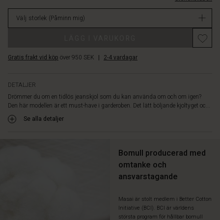
Kjolen
i
är
Välj storlek
(Påminn mig)
lager
sydd
i
Promotions
LÄGG I VARUKORG
en
mjuk
Gratis frakt vid köp
över 950 SEK
|
2-4 vardagar
och
lätt
denimkvalitet
DETALJER
som
Drömmer du om en tidlös jeanskjol som du kan använda om och om igen?
är
Den här modellen är ett must-have i garderoben. Det lätt böljande kjoltyget oc...
bekväm
att
Se alla detaljer
bära
hela
dagen.
Bomull producerad med
Den
omtanke och
elastiska
ansvarstagande
fållen
kan
justeras
Masai är stolt medlem i Better Cotton
så
Initiative (BCI). BCI är världens
att
största program för hållbar bomull