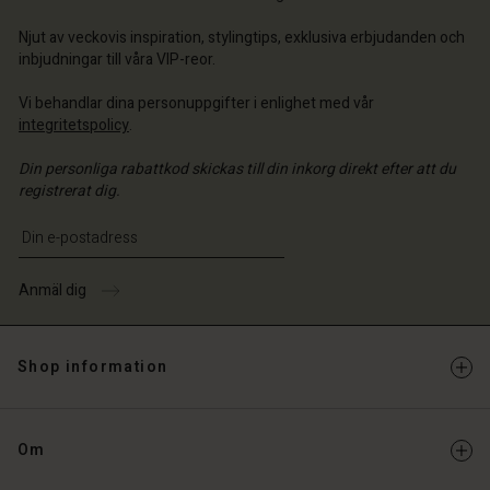
ige | Välj land
Njut av veckovis inspiration, stylingtips, exklusiva erbjudanden och
inbjudningar till våra VIP-reor.
Vi behandlar dina personuppgifter i enlighet med vår
integritetspolicy
.
Din personliga rabattkod skickas till din inkorg direkt efter att du
registrerat dig.
Ange din e-postadress
Anmäl dig
Shop information
Om