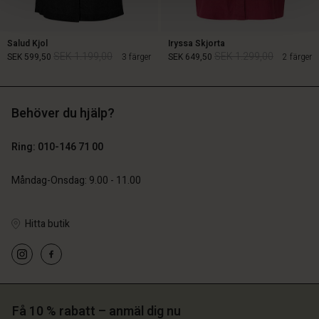
Salud Kjol
Iryssa Skjorta
SEK 1.199,00
SEK 1.299,00
SEK 599,50
3 färger
SEK 649,50
2 färger
Behöver du hjälp?
SEK 1.199,00
SEK 1.299,00
SEK 599,50
SEK 649,50
Ring: 010-146 71 00
Måndag-Onsdag: 9.00 - 11.00
Hitta butik
 konto
 konto
Få 10 % rabatt – anmäl dig nu
 konto
 konto