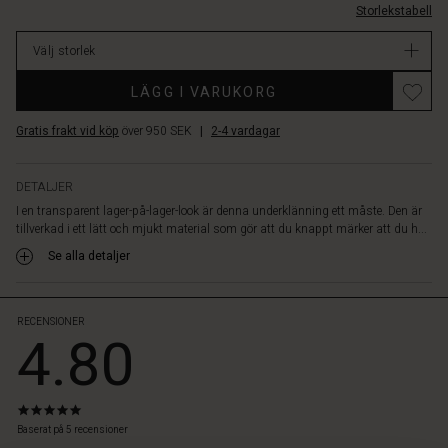
perfekt
Storlekstabell
I
passform,
lager
och
Välj storlek
med
sitt
LÄGG I VARUKORG
figurnära
snitt
Gratis frakt vid köp
över 950 SEK
|
2-4 vardagar
är
den
perfekt
DETALJER
under
I en transparent lager-på-lager-look är denna underklänning ett måste. Den är
en
tillverkad i ett lätt och mjukt material som gör att du knappt märker att du h...
klänning
Se alla detaljer
eller
tunika
–
eller
RECENSIONER
4.80
som
ett
mjukt
och
4.8
bekvämt
star
Baserat på 5 recensioner
nattlinne.
rating