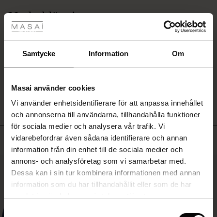
Det
tyles
Underklänning
svåraste
är
Rea
Jag tror att tunna axelband glider ner. De syns gärna genom kläder. Jag köpte
att
för jag ville ha en tunn underklänning denna gång.
välja
ale)
Samtycke
Information
Om
Agneta P.
vilken
färg
den
Sale)
gar
SKRIV ETT OMDÖME
VISA ALLA OMDÖMEN
ska
Masai använder cookies
ha.
(Sale)
Vi använder enhetsidentifierare för att anpassa innehållet
he First Layers
och annonserna till användarna, tillhandahålla funktioner
ar (Sale)
på Rea
de set
för sociala medier och analysera vår trafik. Vi
rney Begins – Pre-Autumn 2026
Toppsäljande
vidarebefordrar även sådana identifierare och annan
ale)
å Rea
s
linne
ai
var
information från din enhet till de sociala medier och
with Ease - Summer 2026
annons- och analysföretag som vi samarbetar med.
(Sale)
på Rea
r
 – Tidlösa plagg för din garderob
guide
50%
Dessa kan i sin tur kombinera informationen med annan
 Summer - Summer 2026
 (Sale)
å Rea
ories
 FSC®
information som du har tillhandahållit eller som de har
l Ease - Spring 2026
samlat in när du har använt deras tjänster.
Sale)
 på Rea
assformer
erial
Samtyckesval