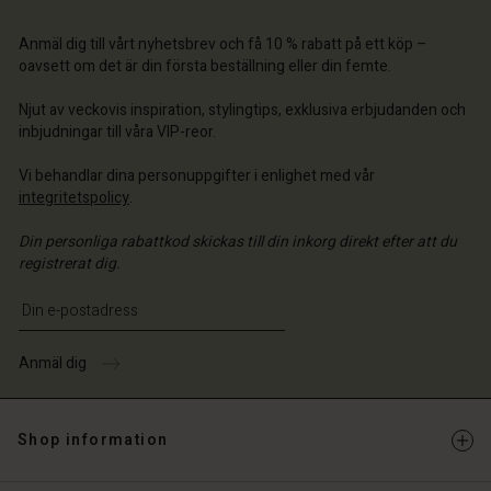
 konto
a butik
a butik
a butik
a butik
Anmäl dig till vårt nyhetsbrev och få 10 % rabatt på ett köp –
a butik
 | Välj land
ige | Välj land
oavsett om det är din första beställning eller din femte.
ige | Välj land
ige | Välj land
 konto
ige | Välj land
Njut av veckovis inspiration, stylingtips, exklusiva erbjudanden och
 konto
inbjudningar till våra VIP-reor.
a butik
a butik
Vi behandlar dina personuppgifter i enlighet med vår
ige | Välj land
integritetspolicy
.
ige | Välj land
Din personliga rabattkod skickas till din inkorg direkt efter att du
registrerat dig.
Ange din e-postadress
Anmäl dig
Shop information