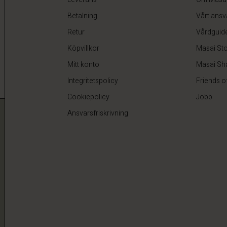
Betalning
Vårt ansv
Retur
Vårdguid
Köpvillkor
Masai Sto
Mitt konto
Masai Sh
Integritetspolicy
Friends o
Cookiepolicy
Jobb
Ansvarsfriskrivning