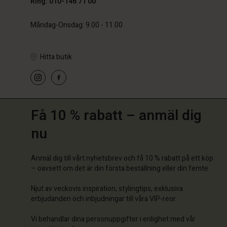
Ring: 010-146 71 00
Måndag-Onsdag: 9.00 - 11.00
Hitta butik
Få 10 % rabatt – anmäl dig
nu
Anmäl dig till vårt nyhetsbrev och få 10 % rabatt på ett köp
– oavsett om det är din första beställning eller din femte.
Njut av veckovis inspiration, stylingtips, exklusiva
erbjudanden och inbjudningar till våra VIP-reor.
Vi behandlar dina personuppgifter i enlighet med vår