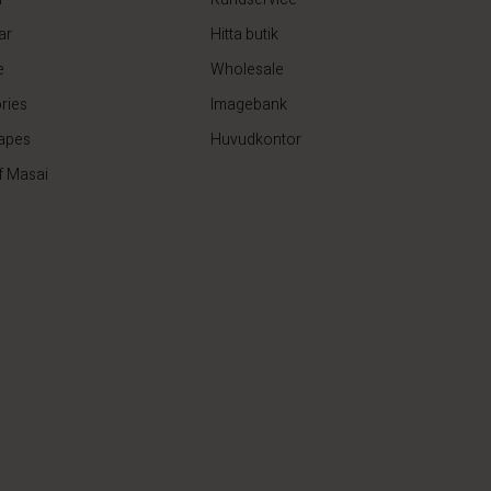
ar
Hitta butik
e
Wholesale
ries
Imagebank
apes
Huvudkontor
f Masai