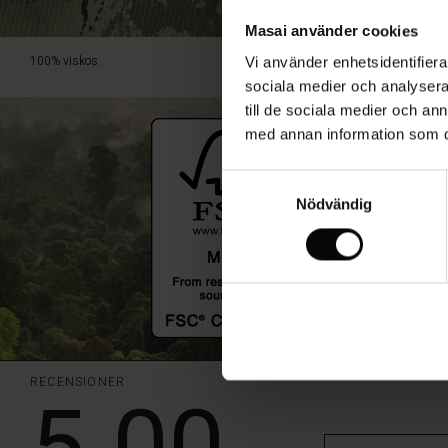
Masai använder cookies
100% viskos.
Vi använder enhetsidentifierar
sociala medier och analysera 
till de sociala medier och a
med annan information som du 
Samtyckesval
Nödvändig
RECENSIONER