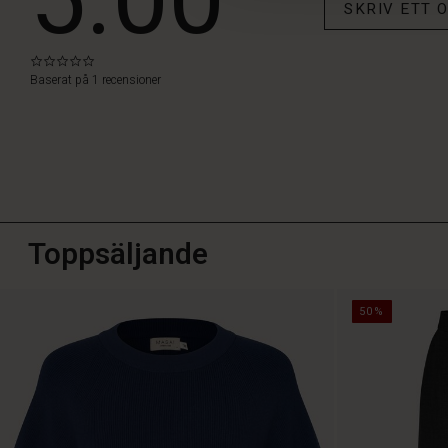
5.00
SKRIV ETT
0.0
star
Baserat på 1 recensioner
rating
Toppsäljande
50%