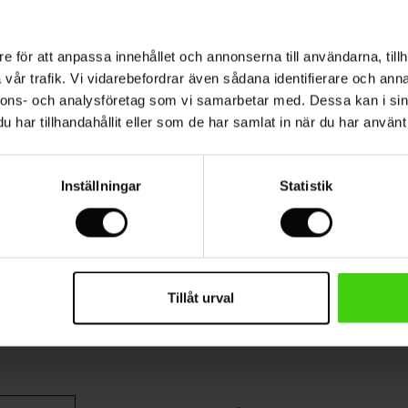
Modellen är 176 cm lång och är bär storlek M.
e för att anpassa innehållet och annonserna till användarna, tillh
vår trafik. Vi vidarebefordrar även sådana identifierare och anna
nnons- och analysföretag som vi samarbetar med. Dessa kan i sin
Viskos producerad med omtanke och
har tillhandahållit eller som de har samlat in när du har använt 
ansvarstagande
Inställningar
Statistik
Denna produkt är tillverkad av FSC®-certifierad
viskos, vilket säkerställer att träfibrerna kommer
från hållbart och ansvarsfullt skogsbruk med
respekt för biologisk mångfald och skogens
lokalbefolkning, och andra kontrollerade källor.
LÄS MER
Tillåt urval