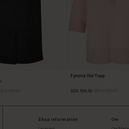
Fynoria Uld Topp
r
EK 1.199,00
SEK 599,50
SEK 1.199,00
EK 1.199,00
SEK 599,50
SEK 1.199,00
Shop information
Om
Leverans
Om Masa