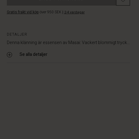
Gratis frakt vid köp
över 950 SEK
|
2-4 vardagar
DETALJER
Denna klänning är essensen av Masai: Vackert blommigt tryck...
Se alla detaljer