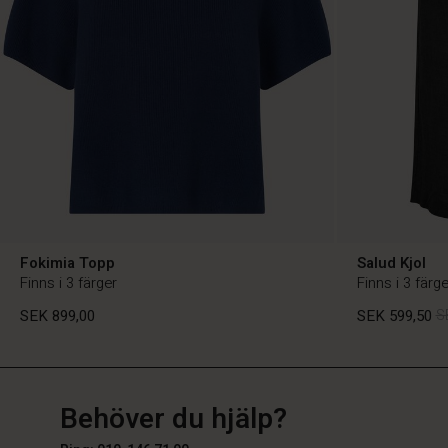
Fokimia Topp
Salud Kjol
Finns i 3 färger
Finns i 3 färge
SEK 899,00
SEK 599,50
S
SE
SE
sv_SE
Behöver du hjälp?
SEK 899,00
SEK 599,50
S