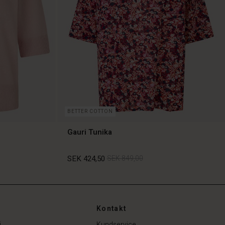
BETTER COTTON
Gauri Tunika
SEK 424,50
SEK 849,00
SEK 424,50
SEK 849,00
Kontakt
i
Kundservice