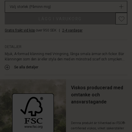
i
Välj storlek
(Påminn mig)
lager
LÄGG I VARUKORG
Gratis frakt vid köp
över 950 SEK
|
2-4 vardagar
DETALJER
Mjuk, A-formad klänning med V-ringning, långa smala ärmar och fickor. Bär
klänningen som den är eller styla den med en mönstrad scarf och smycken...
Se alla detaljer
Viskos producerad med
omtanke och
ansvarstagande
Denna produkt är tillverkad av FSC®-
certifierad viskos, vilket säkerställer