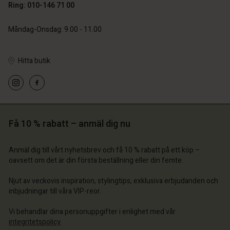
Ring: 010-146 71 00
Måndag-Onsdag: 9.00 - 11.00
Hitta butik
 konto
 konto
 konto
 konto
 konto
a butik
a butik
a butik
a butik
a butik
ige | Välj land
ige | Välj land
Få 10 % rabatt – anmäl dig nu
ige | Välj land
ige | Välj land
 konto
ige | Välj land
Anmäl dig till vårt nyhetsbrev och få 10 % rabatt på ett köp –
 konto
a butik
oavsett om det är din första beställning eller din femte.
a butik
ige | Välj land
Njut av veckovis inspiration, stylingtips, exklusiva erbjudanden och
inbjudningar till våra VIP-reor.
ige | Välj land
Vi behandlar dina personuppgifter i enlighet med vår
integritetspolicy
.