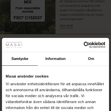
att träfibrerna kommer från hållbart
och ansvarsfullt skogsbruk med
respekt för biologisk mångfald och
skogens lokalbefolkning, och andra
kontrollerade källor.
LÄS MER
tyles
RECENSIONER
4.36
Rea
ale)
Samtycke
Information
Om
4.1
star
Baserat på 14 recensioner
Sale)
gar
rating
Masai använder cookies
(Sale)
Vi använder enhetsidentifierare för att anpassa innehållet
he First Layers
och annonserna till användarna, tillhandahålla funktioner
SKRIV ETT OMDÖME
ar (Sale)
på Rea
de set
för sociala medier och analysera vår trafik. Vi
rney Begins – Pre-Autumn 2026
vidarebefordrar även sådana identifierare och annan
ale)
å Rea
s
linne
ai
var
VISA OMDÖMEN FRÅN ALLA LÄNDER
information från din enhet till de sociala medier och
with Ease - Summer 2026