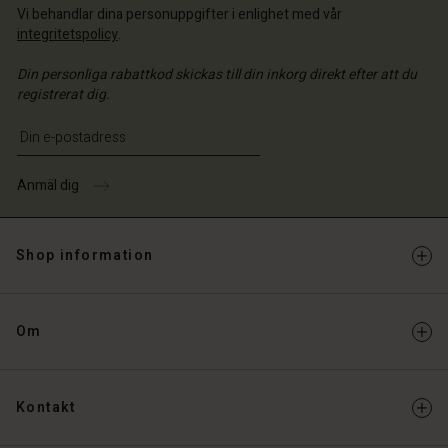
Vi behandlar dina personuppgifter i enlighet med vår
integritetspolicy
.
Din personliga rabattkod skickas till din inkorg direkt efter att du
registrerat dig.
Ange din e-postadress
Anmäl dig
Shop information
Om
Kontakt