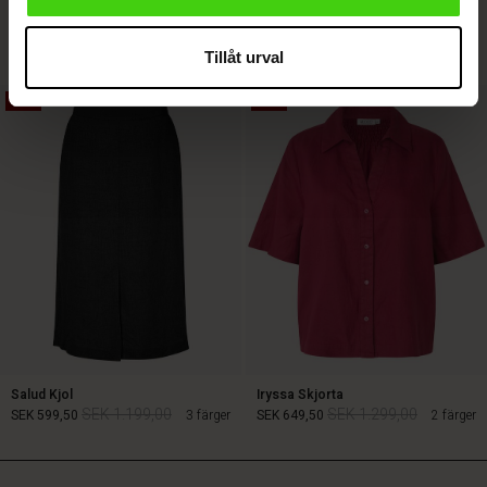
Fokimia Topp
Nyeki Denim Skjortklänning
SEK 1.399,00
SEK 899,00
3 färger
SEK 699,50
Tillåt urval
50%
50%
SEK 1.399,00
SEK 899,00
SEK 699,50
Salud Kjol
Iryssa Skjorta
SEK 1.199,00
SEK 1.299,00
SEK 599,50
3 färger
SEK 649,50
2 färger