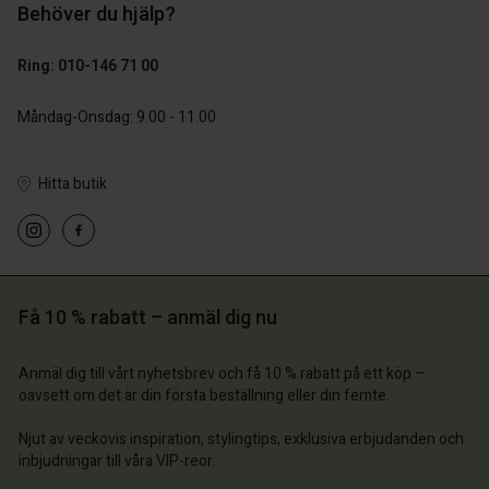
Behöver du hjälp?
SEK 1.199,00
SEK 1.299,00
SEK 599,50
SEK 649,50
Ring: 010-146 71 00
Måndag-Onsdag: 9.00 - 11.00
Hitta butik
 konto
 konto
 konto
 konto
 konto
a butik
a butik
a butik
a butik
a butik
ige | Välj land
ige | Välj land
Få 10 % rabatt – anmäl dig nu
ige | Välj land
ige | Välj land
 konto
ige | Välj land
 konto
Anmäl dig till vårt nyhetsbrev och få 10 % rabatt på ett köp –
a butik
oavsett om det är din första beställning eller din femte.
a butik
ige | Välj land
Njut av veckovis inspiration, stylingtips, exklusiva erbjudanden och
ige | Välj land
inbjudningar till våra VIP-reor.