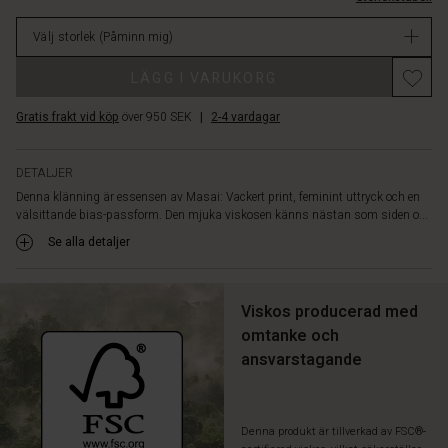
korta
lager
vingärmar
Välj storlek
(Påminn mig)
och
en
LÄGG I VARUKORG
vacker
rundad
Gratis frakt vid köp
över 950 SEK
|
2-4 vardagar
fåll.
En
vacker
DETALJER
klänning
Denna klänning är essensen av Masai: Vackert print, feminint uttryck och en
som
välsittande bias-passform. Den mjuka viskosen känns nästan som siden o...
du
kommer
Se alla detaljer
älska
att
plocka
Viskos producerad med
fram
omtanke och
ur
ansvarstagande
garderoben
om
och
om
Denna produkt är tillverkad av FSC®-
igen.