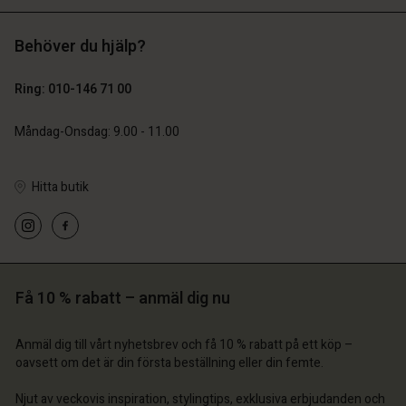
Behöver du hjälp?
SEK 1.399,00
SEK 899,00
SEK 699,50
SEK 449,50
Ring: 010-146 71 00
 konto
 konto
 konto
 konto
 konto
Måndag-Onsdag: 9.00 - 11.00
a butik
a butik
a butik
a butik
a butik
 | Välj land
ige | Välj land
Hitta butik
ige | Välj land
ige | Välj land
 konto
ige | Välj land
 konto
a butik
a butik
ige | Välj land
Få 10 % rabatt – anmäl dig nu
ige | Välj land
Anmäl dig till vårt nyhetsbrev och få 10 % rabatt på ett köp –
oavsett om det är din första beställning eller din femte.
Njut av veckovis inspiration, stylingtips, exklusiva erbjudanden och