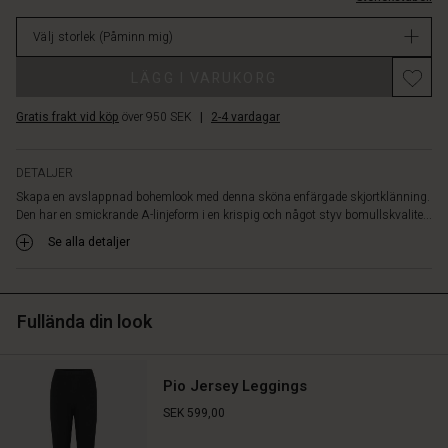
är
lager
designad
Välj storlek
(Påminn mig)
med
en
LÄGG I VARUKORG
feminin
öppen
Gratis frakt vid köp
över 950 SEK
|
2-4 vardagar
halsringning
och
långa
DETALJER
ärmar.
Skapa en avslappnad bohemlook med denna sköna enfärgade skjortklänning.
Kombinera
Den har en smickrande A-linjeform i en krispig och något styv bomullskvalite...
med
ett
Se alla detaljer
par
smala
byxor
Fullända din look
för
en
stilren
look.
Pio Jersey Leggings
SEK 599,00