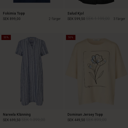
Fokimia Topp
Salud Kjol
SEK 1.199,00
SEK 899,00
2 färger
SEK 599,50
3 färger
50%
50%
SEK 1.199,00
SEK 899,00
SEK 599,50
Nareela Klänning
Dominan Jersey Topp
SEK 1.399,00
SEK 899,00
SEK 699,50
SEK 449,50