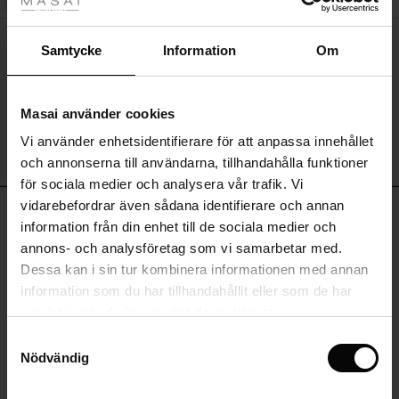
Rea
Pio Jersey Leggings
ale)
Samtycke
Information
Om
SEK 599,00
Sale)
gar
Masai använder cookies
(Sale)
Vi använder enhetsidentifierare för att anpassa innehållet
he First Layers
SE MER
och annonserna till användarna, tillhandahålla funktioner
ar (Sale)
på Rea
de set
för sociala medier och analysera vår trafik. Vi
rney Begins – Pre-Autumn 2026
vidarebefordrar även sådana identifierare och annan
RECENSIONER
ale)
å Rea
s
linne
ai
var
4.45
information från din enhet till de sociala medier och
with Ease - Summer 2026
annons- och analysföretag som vi samarbetar med.
(Sale)
på Rea
r
 – Tidlösa plagg för din garderob
guide
Dessa kan i sin tur kombinera informationen med annan
 Summer - Summer 2026
4.1
 (Sale)
å Rea
ories
 FSC®
information som du har tillhandahållit eller som de har
star
Baserat på 29 recensioner
l Ease - Spring 2026
samlat in när du har använt deras tjänster.
rating
Sale)
 på Rea
assformer
erial
Samtyckesval
Jättefin
nfolding – Spring 2026
Nödvändig
Sale)
e på Rea
s
erantörer
Jättefin
 Simplicity - Spring 2026