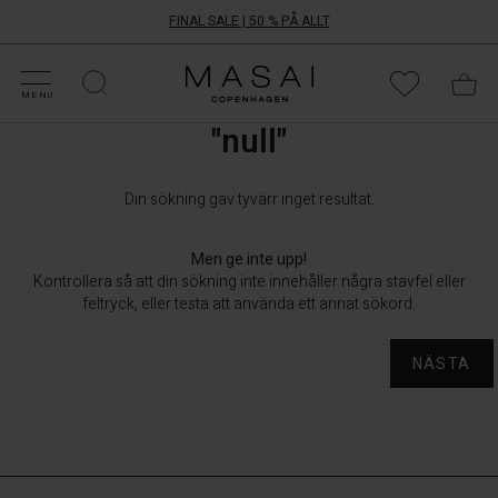
FINAL SALE | 50 % PÅ ALLT
ATEGORIER PÅ REA
HOPPA DIN STORLEK
ATEGORIER
OLLEKTIONER
NSPIRATION
ÅR VÄRLD
ÅRT ANSVAR
ATEGORIER PÅ REA
HOPPA DIN STORLEK
ATEGORIER
OLLEKTIONER
NSPIRATION
ÅR VÄRLD
ÅRT ANSVAR
Masai
Clothing
MENU
Company
"null"
Aps
Din sökning gav tyvärr inget resultat.
Men ge inte upp!
Kontrollera så att din sökning inte innehåller några stavfel eller
feltryck, eller testa att använda ett annat sökord.
NÄSTA