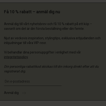
 konto
 konto
 konto
 konto
Få 10 % rabatt – anmäl dig nu
 konto
 konto
 konto
 konto
 konto
 konto
a butik
a butik
a butik
a butik
Anmäl dig till vårt nyhetsbrev och få 10 % rabatt på ett köp –
a butik
a butik
a butik
a butik
a butik
a butik
oavsett om det är din första beställning eller din femte.
ige | Välj land
ige | Välj land
ige | Välj land
ige | Välj land
ige | Välj land
ige | Välj land
ige | Välj land
ige | Välj land
 konto
 konto
ige | Välj land
ige | Välj land
Njut av veckovis inspiration, stylingtips, exklusiva erbjudanden och
 konto
 konto
inbjudningar till våra VIP-reor.
a butik
a butik
a butik
a butik
Vi behandlar dina personuppgifter i enlighet med vår
ige | Välj land
ige | Välj land
integritetspolicy
.
ige | Välj land
ige | Välj land
Din personliga rabattkod skickas till din inkorg direkt efter att du
registrerat dig.
Ange din e-postadress
Anmäl dig