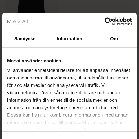
tyles
Färg:
Black
Rea
MER INFORMATION
ale)
Samtycke
Information
Om
Sale)
gar
Välj storlek
Masai använder cookies
(Sale)
Vi använder enhetsidentifierare för att anpassa innehållet
LÄGG I VARUKORG
he First Layers
och annonserna till användarna, tillhandahålla funktioner
ar (Sale)
på Rea
de set
för sociala medier och analysera vår trafik. Vi
rney Begins – Pre-Autumn 2026
vidarebefordrar även sådana identifierare och annan
ale)
å Rea
s
linne
ai
var
Imma Skjorta
information från din enhet till de sociala medier och
with Ease - Summer 2026
5.0
2 recensioner
star
annons- och analysföretag som vi samarbetar med.
(Sale)
på Rea
r
 – Tidlösa plagg för din garderob
guide
SEK 899,00
rating
Dessa kan i sin tur kombinera informationen med annan
 Summer - Summer 2026
 (Sale)
å Rea
ories
 FSC®
information som du har tillhandahållit eller som de har
Färg:
White
l Ease - Spring 2026
samlat in när du har använt deras tjänster.
Sale)
 på Rea
assformer
erial