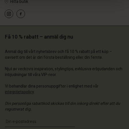
Hitta butik
Få 10 % rabatt – anmäl dig nu
Anmäl dig till vårt nyhetsbrev och få 10 % rabatt på ett köp –
oavsett om det är din första beställning eller din femte.
 konto
 konto
 konto
 konto
Njut av veckovis inspiration, stylingtips, exklusiva erbjudanden och
 konto
a butik
a butik
inbjudningar till våra VIP-reor.
a butik
a butik
a butik
ige | Välj land
ige | Välj land
Vi behandlar dina personuppgifter i enlighet med vår
ige | Välj land
ige | Välj land
integritetspolicy
.
 konto
ige | Välj land
 konto
Din personliga rabattkod skickas till din inkorg direkt efter att du
a butik
registrerat dig.
a butik
ige | Välj land
Ange din e-postadress
ige | Välj land