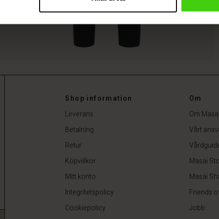
Shop information
Om
Leverans
Om Masa
Betalning
Vårt ansv
Retur
Vårdguid
Köpvillkor
Masai Sto
Mitt konto
Masai Sh
Integritetspolicy
Friends o
Cookiepolicy
Jobb