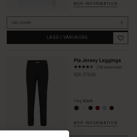
MER INFORMATION
Välj storlek
LÄGG I VARUKORG
Pia Jersey Leggings
4.6
258 recensioner
star
SEK 379,00
rating
Färg:
Black
MER INFORMATION