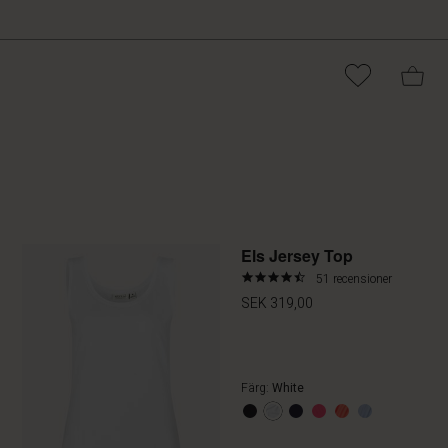
Els Jersey Top
4.4
51 recensioner
star
SEK 319,00
rating
Färg:
White