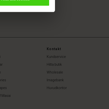
Kontakt
i
Kundservice
ar
Hitta butik
e
Wholesale
ries
Imagebank
apes
Huvudkontor
f Masai