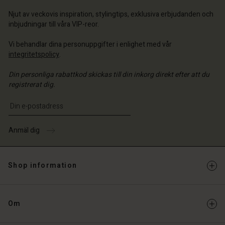
ige | Välj land
ige | Välj land
 konto
ige | Välj land
Njut av veckovis inspiration, stylingtips, exklusiva erbjudanden och
inbjudningar till våra VIP-reor.
 konto
a butik
Vi behandlar dina personuppgifter i enlighet med vår
a butik
ige | Välj land
integritetspolicy
.
ige | Välj land
Din personliga rabattkod skickas till din inkorg direkt efter att du
registrerat dig.
Ange din e-postadress
Anmäl dig
Shop information
Om