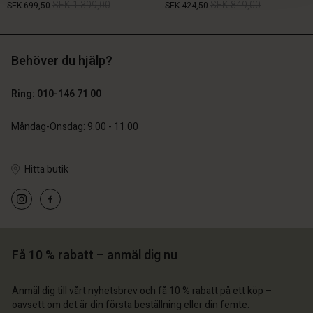
SEK 1.399,00
SEK 849,00
SEK 699,50
SEK 424,50
Behöver du hjälp?
SEK 1.399,00
SEK 849,00
SEK 699,50
SEK 424,50
Ring: 010-146 71 00
Måndag-Onsdag: 9.00 - 11.00
Hitta butik
 konto
 konto
Få 10 % rabatt – anmäl dig nu
 konto
 konto
 konto
a butik
a butik
Anmäl dig till vårt nyhetsbrev och få 10 % rabatt på ett köp –
a butik
a butik
oavsett om det är din första beställning eller din femte.
a butik
ige | Välj land
ige | Välj land