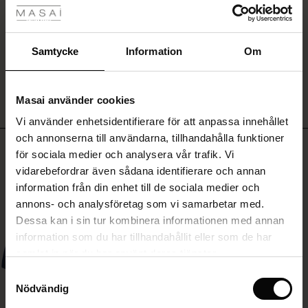
linnebyxor
Rea
för
SKRIV ETT OMDÖME
en
komplett
ale)
Samtycke
Information
Om
look.
VISA OMDÖMEN FRÅN ALLA LÄNDER
Sale)
gar
Masai använder cookies
(Sale)
Vi använder enhetsidentifierare för att anpassa innehållet
he First Layers
och annonserna till användarna, tillhandahålla funktioner
ar (Sale)
på Rea
de set
Toppsäljande
för sociala medier och analysera vår trafik. Vi
rney Begins – Pre-Autumn 2026
vidarebefordrar även sådana identifierare och annan
ale)
å Rea
s
linne
ai
var
50%
information från din enhet till de sociala medier och
with Ease - Summer 2026
annons- och analysföretag som vi samarbetar med.
(Sale)
på Rea
r
 – Tidlösa plagg för din garderob
guide
Dessa kan i sin tur kombinera informationen med annan
 Summer - Summer 2026
 (Sale)
å Rea
ories
 FSC®
information som du har tillhandahållit eller som de har
l Ease - Spring 2026
samlat in när du har använt deras tjänster.
Sale)
 på Rea
assformer
erial
Samtyckesval
nfolding – Spring 2026
Nödvändig
Sale)
e på Rea
s
erantörer