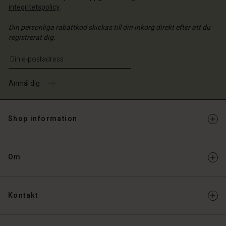
integritetspolicy
.
Din personliga rabattkod skickas till din inkorg direkt efter att du
registrerat dig.
Ange din e-postadress
Anmäl dig
Shop information
Om
Kontakt