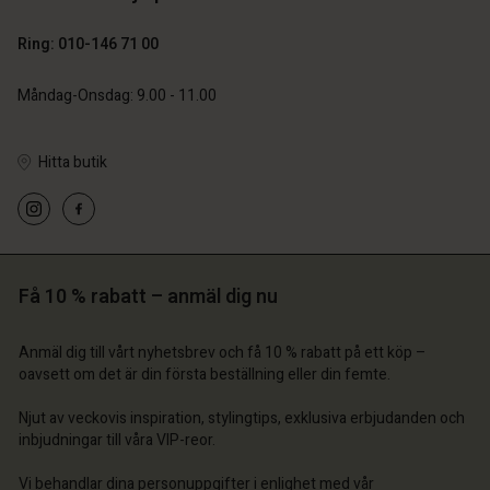
Ring: 010-146 71 00
Måndag-Onsdag: 9.00 - 11.00
Hitta butik
 konto
 konto
 konto
 konto
 konto
a butik
a butik
a butik
a butik
a butik
ige | Välj land
ige | Välj land
Få 10 % rabatt – anmäl dig nu
ige | Välj land
ige | Välj land
 konto
ige | Välj land
 konto
Anmäl dig till vårt nyhetsbrev och få 10 % rabatt på ett köp –
a butik
oavsett om det är din första beställning eller din femte.
a butik
ige | Välj land
Njut av veckovis inspiration, stylingtips, exklusiva erbjudanden och
ige | Välj land
inbjudningar till våra VIP-reor.
Vi behandlar dina personuppgifter i enlighet med vår