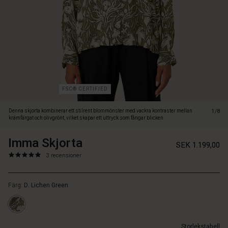
som
fångar
blicken.
Den
är
tillverkad
i
mjuk
viskos
FSC® CERTIFIED
som
är
Denna skjorta kombinerar ett stilrent blommönster med vackra kontraster mellan
1/8
bekväm
krämfärgat och olivgrönt, vilket skapar ett uttryck som fångar blicken.
att
bära
Imma Skjorta
https://www.masai.se/skjortor/imma-
5715165786045
SEK 1.199,00
och
skjorta/1010484-
5.0
https://www.masai.se/skjortor/imma-
3 recensioner
designad
3066P-
star
skjorta/1010484-
i
L.html
rating
3066P-
en
Färg:
D. Lichen Green
L.html
smickrande
SEK
A-
1199.00
linjeform
Inte
som
Storlekstabell
i