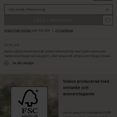
ger
lager
gott
Välj storlek
(Påminn mig)
om
rörelsefrihet.
LÄGG I VARUKORG
Den
är
Gratis frakt vid köp
över 950 SEK
|
2-4 vardagar
även
något
längre
DETALJER
baktill.
Denna skjorta kombinerar ett stilrent blommönster med vackra kontraster
Styla
mellan krämfärgat och olivgrönt, vilket skapar ett uttryck som fångar blicken...
den
med
Se alla detaljer
byxor
i
matchande
Viskos producerad med
färger
omtanke och
för
ansvarstagande
en
komplett
look.
Denna produkt är tillverkad av FSC®-