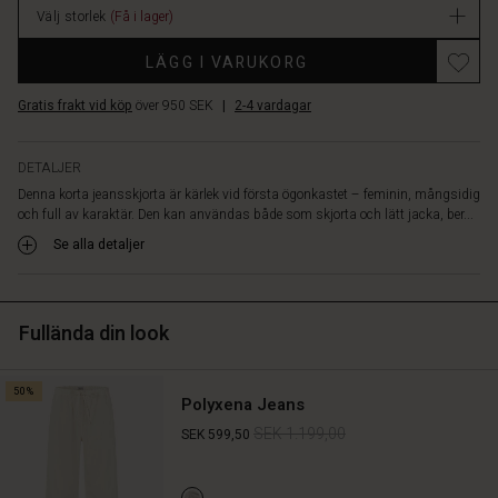
kroppen,
Välj storlek
(Få i lager)
medan
de
LÄGG I VARUKORG
dekorativa
bröstfickorna
Gratis frakt vid köp
över 950 SEK
|
2-4 vardagar
ger
designen
ett
DETALJER
lyft.
Denna korta jeansskjorta är kärlek vid första ögonkastet – feminin, mångsidig
Skapa
och full av karaktär. Den kan användas både som skjorta och lätt jacka, ber...
en
Se alla detaljer
modern
denim-
on-
denim
Fullända din look
look
med
matchande
50%
jeans,
Polyxena Jeans
eller
SEK 1.199,00
SEK 599,50
bär
skjortan
som