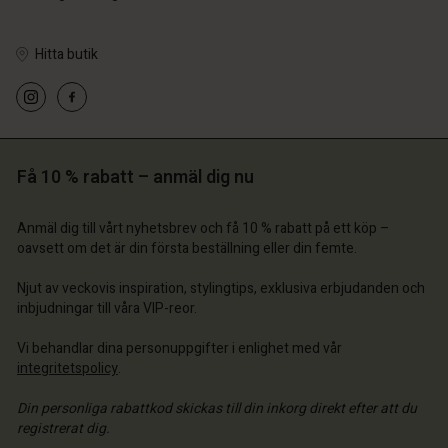
Hitta butik
 konto
 konto
 konto
a butik
 konto
 konto
a butik
a butik
ige | Välj land
a butik
Få 10 % rabatt – anmäl dig nu
a butik
ige | Välj land
ige | Välj land
ige | Välj land
ige | Välj land
Anmäl dig till vårt nyhetsbrev och få 10 % rabatt på ett köp –
 konto
oavsett om det är din första beställning eller din femte.
a butik
Njut av veckovis inspiration, stylingtips, exklusiva erbjudanden och
inbjudningar till våra VIP-reor.
ige | Välj land
Vi behandlar dina personuppgifter i enlighet med vår
integritetspolicy
.
Din personliga rabattkod skickas till din inkorg direkt efter att du
registrerat dig.