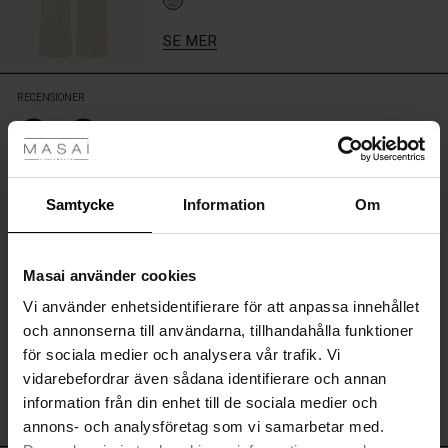
kontrast
till
SE MER
mönstrade
byxor,
över
RECENSIONER
0.0
en
tyles
tunika
eller
en
0.0
klänning.
star
Samtycke
Information
Om
Baserat på 0 recensioner
En
rating
tidlös
gar
favorit
som
Masai använder cookies
du
SKRIV ETT OMDÖME
Vi använder enhetsidentifierare för att anpassa innehållet
kommer
he First Layers
och annonserna till användarna, tillhandahålla funktioner
att
de set
använda
för sociala medier och analysera vår trafik. Vi
rney Begins – Pre-Autumn 2026
VISA OMDÖMEN FRÅN ALLA LÄNDER
om
vidarebefordrar även sådana identifierare och annan
s
linne
ai
var
och
information från din enhet till de sociala medier och
with Ease - Summer 2026
om
annons- och analysföretag som vi samarbetar med.
nce – Upp till 50%
r
 – Tidlösa plagg för din garderob
guide
igen