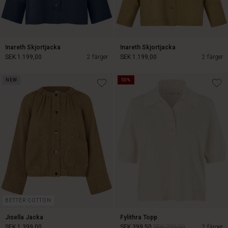
Inareth Skjortjacka
Inareth Skjortjacka
SEK 1.199,00
2 färger
SEK 1.199,00
2 färger
NEW
50%
SEK 1.199,00
SEK 1.199,00
BETTER COTTON
Jisella Jacka
Fylithra Topp
SEK 1.399,00
SEK 399,50
SEK 799,00
2 färger