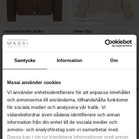
BETTER COTTON
Junessai Denim Jacka
Fanya Top
tyles
SEK 1.499,00
SEK 1.199,00
Rea
NEW
NEW
SEK 1.499,00
SEK 1.199,00
ale)
Samtycke
Information
Om
Sale)
gar
Masai använder cookies
(Sale)
Vi använder enhetsidentifierare för att anpassa innehållet
he First Layers
och annonserna till användarna, tillhandahålla funktioner
ar (Sale)
på Rea
de set
för sociala medier och analysera vår trafik. Vi
rney Begins – Pre-Autumn 2026
vidarebefordrar även sådana identifierare och annan
ale)
å Rea
s
linne
ai
var
information från din enhet till de sociala medier och
with Ease - Summer 2026
FSC® CERTIFIED
annons- och analysföretag som vi samarbetar med.
(Sale)
på Rea
r
 – Tidlösa plagg för din garderob
guide
Badu Jersey Top
Daceya Jersey Topp
Dessa kan i sin tur kombinera informationen med annan
 Summer - Summer 2026