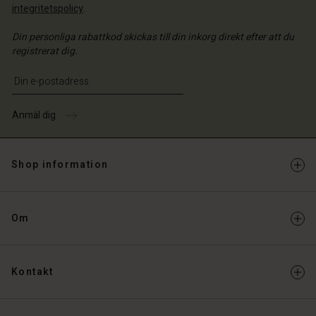
integritetspolicy
.
Din personliga rabattkod skickas till din inkorg direkt efter att du
registrerat dig.
Ange din e-postadress
Anmäl dig
Shop information
Om
Kontakt