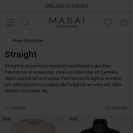
FINAL SALE | 50 % PÅ ALLT
ATEGORIER PÅ REA
HOPPA DIN STORLEK
ATEGORIER
OLLEKTIONER
NSPIRATION
ÅR VÄRLD
ÅRT ANSVAR
Masai
Clothing
MENU
Company
Aps
Masai Passformer
Masai
Passformer
Straight
›
Straight
Straight är en passform designad med klassiska raka linjer.
Passformen är avslappnad, enkel och tidlös utan att framhäva
någon specifik del av kroppen. Passformen Straight är en enkel
och tidlös silhuett som passar alla Straight är en enkel och tidlös
silhuett som passar alla.
FILTER
271 produkter
NEW
NEW