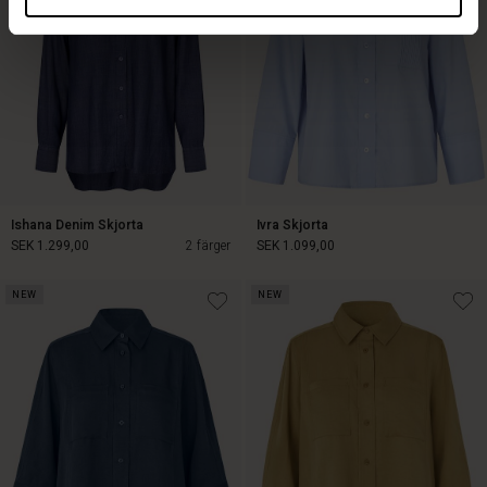
Ishana Denim Skjorta
Ivra Skjorta
SEK 1.299,00
2 färger
SEK 1.099,00
NEW
NEW
SEK 1.299,00
SEK 1.099,00