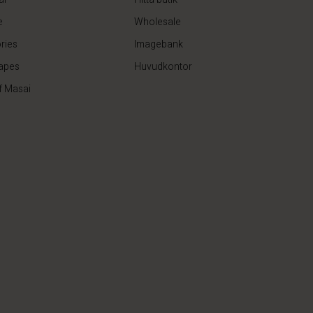
e
Wholesale
ries
Imagebank
apes
Huvudkontor
f Masai