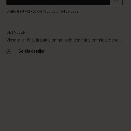
Gratis frakt vid köp
över 950 SEK
|
2-4 vardagar
DETALJER
Vissa stilar är svåra att glömma, och den här blommiga toppe...
Se alla detaljer