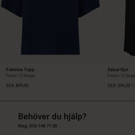
Fokimia Topp
Salud Kjol
Finns i 3 färger
Finns i 3 färge
SEK 899,00
SEK 599,50
S
SE
SE
sv_SE
Behöver du hjälp?
SEK 899,00
SEK 599,50
S
Ring: 010-146 71 00