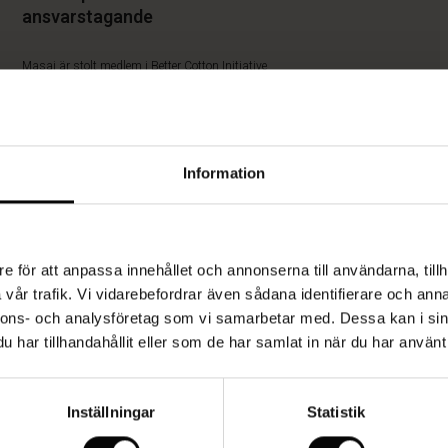
ansvarstagande
Masai är stolt medlem i Better Cotton Initiative
(BCI). BCI är världens största program för hållbar
bomull och Masais medlemskap betyder att
företaget spelar en aktiv roll i att förbättra den
globala bomullsodlingen och främja ett mer
Information
ansvarsfullt jordbruk. När du köper denna
produkt stöder du en mer hållbar
bomullsproduktion. Mer hållbar bomull innefattar
bomull från Better Cotton-källor, återanvänd
bomull. Fairtrade-bomull och ekologisk bomull.
e för att anpassa innehållet och annonserna till användarna, tillh
vår trafik. Vi vidarebefordrar även sådana identifierare och anna
LÄS MER
nnons- och analysföretag som vi samarbetar med. Dessa kan i sin
har tillhandahållit eller som de har samlat in när du har använt 
p
Inställningar
Statistik
h. Fin ärmlös a-line top