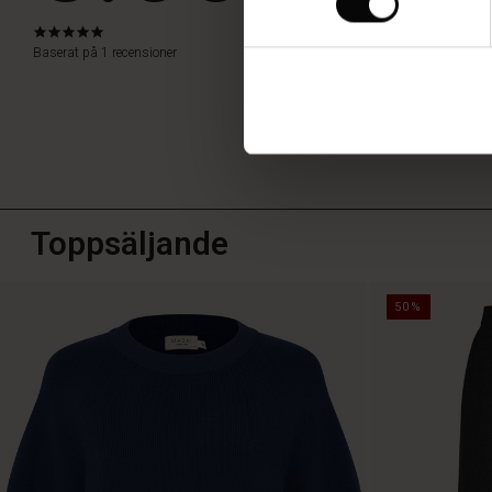
Lena S.
5.0
star
Baserat på 1 recensioner
SKRIV ETT
rating
Toppsäljande
50%