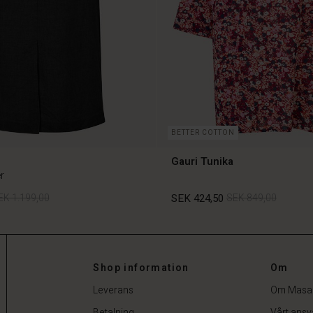
BETTER COTTON
Gauri Tunika
r
EK 1.199,00
SEK 424,50
SEK 849,00
EK 1.199,00
SEK 424,50
SEK 849,00
Shop information
Om
Leverans
Om Masa
Betalning
Vårt ansv