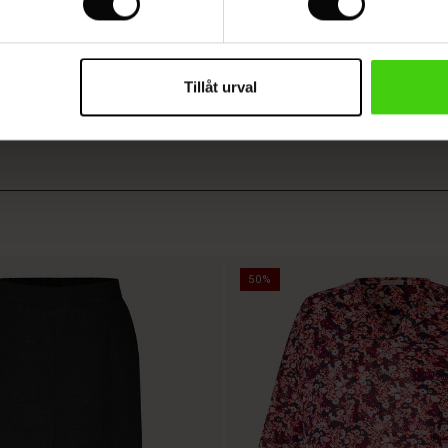
 OMDÖME
VISA ALLA OMDÖMEN
Tillåt urval
50%