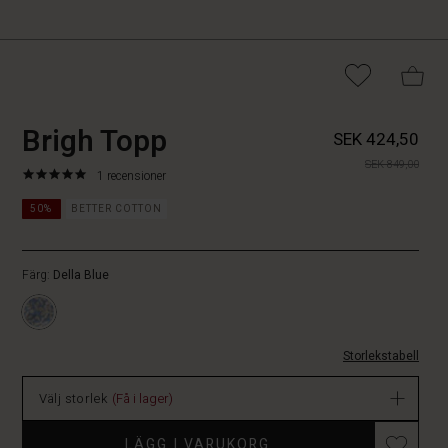
https://www.masai.se/toppar/brigh-
5715165855215
Brigh Topp
SEK 424,50
topp/1010952-
SEK 849,00
2010P-
5.0
https://www.masai.se/toppar/brigh-
1 recensioner
S.html
star
topp/1010952-
rating
50%
BETTER COTTON
2010P-
S.html
SEK
Färg:
Della Blue
424.50
I
lager
Storlekstabell
Välj storlek
(Få i lager)
Promotions
LÄGG I VARUKORG