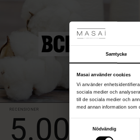
samma
färgnyanser
–
den
passar
till
allt.
Samtycke
Masai använder cookies
Vi använder enhetsidentifierar
sociala medier och analysera 
till de sociala medier och a
med annan information som du 
RECENSIONER
5.00
Byxor o to
Samtyckesval
Nödvändig
Bra byxor med strec