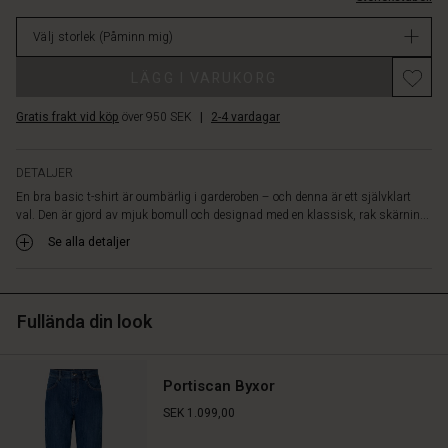
perfekt
i
längd.
Välj storlek
(Påminn mig)
lager
Använd
den
Promotions
LÄGG I VARUKORG
med
jeans,
Gratis frakt vid köp
över 950 SEK
|
2-4 vardagar
kjol
eller
under
DETALJER
en
En bra basic t-shirt är oumbärlig i garderoben – och denna är ett självklart
kavaj
val. Den är gjord av mjuk bomull och designad med en klassisk, rak skärnin...
för
en
Se alla detaljer
avslappnad
och
stilren
Fullända din look
look
som
du
kan
Portiscan Byxor
återkomma
SEK 1.099,00
till
säsong