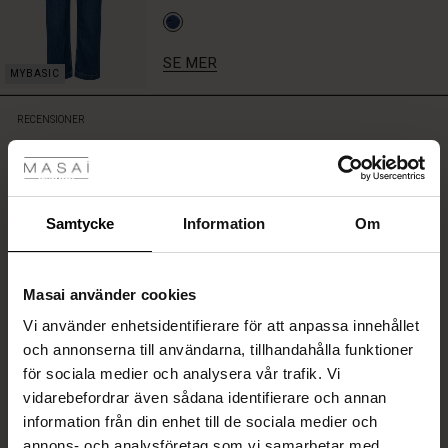
efter
säsong.
SE MER
RECENSIONER
5.00
tyles
Rea
5.0
ale)
Samtycke
Information
Om
star
Baserat på 1 recensioner
rating
Sale)
gar
Jerseytopp
Masai använder cookies
(Sale)
Mjuk och fin kvalitet. Kommer bli favorit.
Vi använder enhetsidentifierare för att anpassa innehållet
he First Layers
Ylva W.
och annonserna till användarna, tillhandahålla funktioner
ar (Sale)
på Rea
de set
för sociala medier och analysera vår trafik. Vi
rney Begins – Pre-Autumn 2026
SKRIV ETT OMDÖME
VISA ALLA OMDÖMEN
vidarebefordrar även sådana identifierare och annan
ale)
å Rea
s
linne
ai
var
information från din enhet till de sociala medier och
with Ease - Summer 2026
annons- och analysföretag som vi samarbetar med.