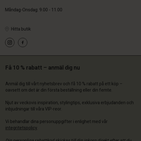
Måndag-Onsdag: 9.00 - 11.00
Hitta butik
 konto
 konto
 konto
 konto
 konto
a butik
a butik
a butik
a butik
Få 10 % rabatt – anmäl dig nu
a butik
 | Välj land
ige | Välj land
ige | Välj land
ige | Välj land
 konto
ige | Välj land
Anmäl dig till vårt nyhetsbrev och få 10 % rabatt på ett köp –
 konto
oavsett om det är din första beställning eller din femte.
a butik
a butik
Njut av veckovis inspiration, stylingtips, exklusiva erbjudanden och
ige | Välj land
inbjudningar till våra VIP-reor.
ige | Välj land
Vi behandlar dina personuppgifter i enlighet med vår
integritetspolicy
.
Din personliga rabattkod skickas till din inkorg direkt efter att du