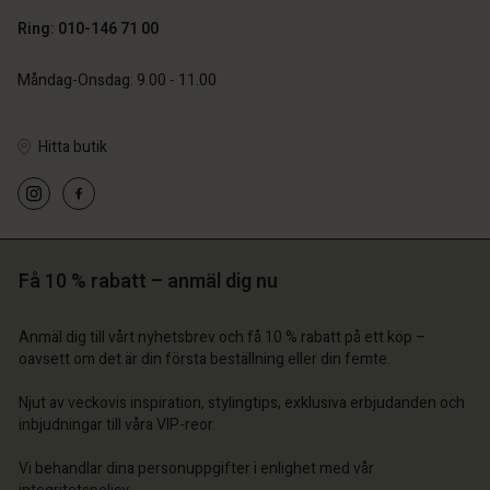
Ring: 010-146 71 00
Måndag-Onsdag: 9.00 - 11.00
Hitta butik
 konto
 konto
 konto
 konto
 konto
a butik
a butik
a butik
a butik
a butik
ige | Välj land
ige | Välj land
Få 10 % rabatt – anmäl dig nu
ige | Välj land
ige | Välj land
 konto
ige | Välj land
 konto
Anmäl dig till vårt nyhetsbrev och få 10 % rabatt på ett köp –
a butik
oavsett om det är din första beställning eller din femte.
a butik
ige | Välj land
Njut av veckovis inspiration, stylingtips, exklusiva erbjudanden och
ige | Välj land
inbjudningar till våra VIP-reor.
Vi behandlar dina personuppgifter i enlighet med vår