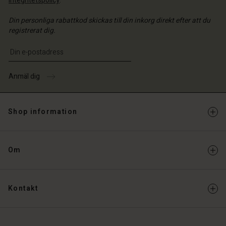
integritetspolicy
.
Din personliga rabattkod skickas till din inkorg direkt efter att du
registrerat dig.
Ange din e-postadress
Anmäl dig
Shop information
Om
Kontakt