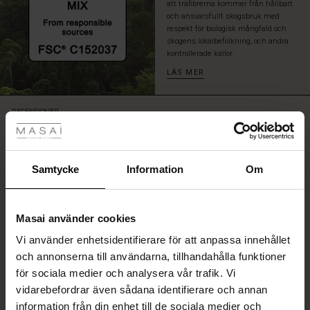
att träfibrerna kommer från hållbart
och ansvarsfullt skogsbruk med
respekt för biologisk mångfald och
skogens lokalbefolkning, och andra
kontrollerade källor.
LÄS MER
tyles
RECENSIONER
4.49
Rea
ale)
Samtycke
Information
Om
4.4
star
Baserat på 51 recensioner
rating
Sale)
gar
Fin och bra kvalitet
Masai använder cookies
(Sale)
Vi använder enhetsidentifierare för att anpassa innehållet
he First Layers
Snabb leverans
och annonserna till användarna, tillhandahålla funktioner
ar (Sale)
på Rea
de set
Berit S.
för sociala medier och analysera vår trafik. Vi
rney Begins – Pre-Autumn 2026
vidarebefordrar även sådana identifierare och annan
ale)
å Rea
s
linne
ai
var
SKRIV ETT OMDÖME
VISA ALLA OMDÖMEN
information från din enhet till de sociala medier och
with Ease - Summer 2026