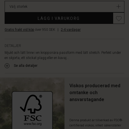
lager
Välj storlek
LÄGG I VARUKORG
Gratis frakt vid köp
över 950 SEK
|
2-4 vardagar
DETALJER
Mjukt och lätt linne i en kroppsnära passform med lätt stretch. Perfekt under
en skjorta, ett stickat plagg eller en kavaj...
Se alla detaljer
Viskos producerad med
omtanke och
ansvarstagande
Denna produkt är tillverkad av FSC®-
certifierad viskos, vilket säkerställer