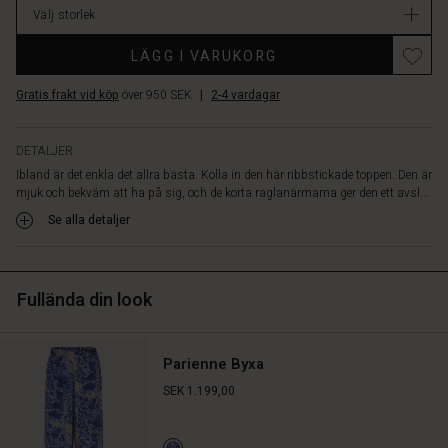
att
Välj storlek
styla.
Bär
LÄGG I VARUKORG
den
ensam
Gratis frakt vid köp
över 950 SEK
|
2-4 vardagar
med
smala
byxor
DETALJER
eller
Ibland är det enkla det allra bästa. Kolla in den här ribbstickade toppen. Den är
jeans
mjuk och bekväm att ha på sig, och de korta raglanärmarna ger den ett avsl...
för
Se alla detaljer
en
elegant
vardagslook,
eller
Fullända din look
skapa
en
cool
lager
Parienne Byxa
på
SEK 1.199,00
lager-
look
genom