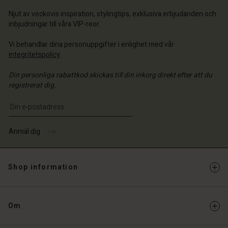
ige | Välj land
Njut av veckovis inspiration, stylingtips, exklusiva erbjudanden och
inbjudningar till våra VIP-reor.
Vi behandlar dina personuppgifter i enlighet med vår
integritetspolicy
.
Din personliga rabattkod skickas till din inkorg direkt efter att du
registrerat dig.
Ange din e-postadress
Anmäl dig
Shop information
Om