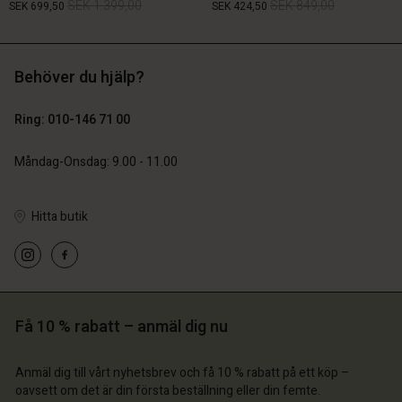
SEK 1.399,00
SEK 849,00
SEK 699,50
SEK 424,50
Behöver du hjälp?
SEK 1.399,00
SEK 849,00
SEK 699,50
SEK 424,50
Ring: 010-146 71 00
Måndag-Onsdag: 9.00 - 11.00
Hitta butik
 konto
 konto
 konto
 konto
 konto
a butik
a butik
a butik
a butik
a butik
ige | Välj land
ige | Välj land
ige | Välj land
ige | Välj land
Få 10 % rabatt – anmäl dig nu
 konto
ige | Välj land
 konto
a butik
Anmäl dig till vårt nyhetsbrev och få 10 % rabatt på ett köp –
a butik
oavsett om det är din första beställning eller din femte.
ige | Välj land