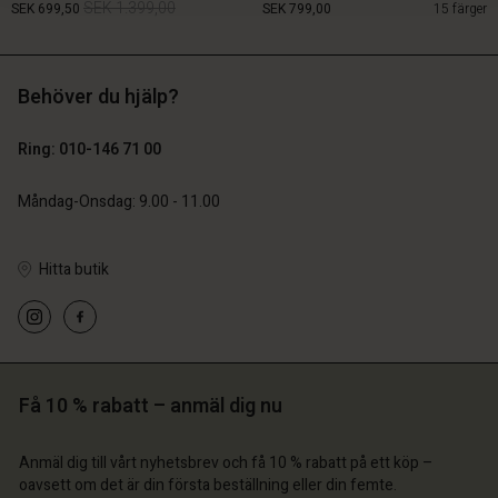
SEK 1.399,00
SEK 699,50
SEK 799,00
15 färger
Behöver du hjälp?
SEK 1.399,00
SEK 699,50
Ring: 010-146 71 00
SEK 799,00
Måndag-Onsdag: 9.00 - 11.00
Hitta butik
onto
 konto
Få 10 % rabatt – anmäl dig nu
 konto
 konto
 konto
butik
a butik
Anmäl dig till vårt nyhetsbrev och få 10 % rabatt på ett köp –
a butik
a butik
oavsett om det är din första beställning eller din femte.
a butik
 | Välj land
ige | Välj land