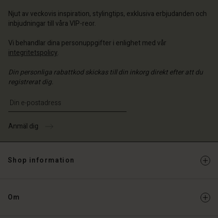
ige | Välj land
ige | Välj land
 konto
ige | Välj land
Njut av veckovis inspiration, stylingtips, exklusiva erbjudanden och
inbjudningar till våra VIP-reor.
 konto
a butik
Vi behandlar dina personuppgifter i enlighet med vår
a butik
ige | Välj land
integritetspolicy
.
ige | Välj land
Din personliga rabattkod skickas till din inkorg direkt efter att du
registrerat dig.
Ange din e-postadress
Anmäl dig
Shop information
Om