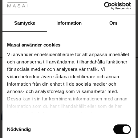
Rea
SKRIV ETT OMDÖME
ale)
Samtycke
Information
Om
VISA OMDÖMEN FRÅN ALLA LÄNDER
Sale)
gar
Masai använder cookies
(Sale)
Vi använder enhetsidentifierare för att anpassa innehållet
he First Layers
och annonserna till användarna, tillhandahålla funktioner
ar (Sale)
på Rea
de set
Toppsäljande
för sociala medier och analysera vår trafik. Vi
rney Begins – Pre-Autumn 2026
vidarebefordrar även sådana identifierare och annan
ale)
å Rea
s
linne
ai
var
50%
information från din enhet till de sociala medier och
with Ease - Summer 2026
annons- och analysföretag som vi samarbetar med.
(Sale)
på Rea
r
 – Tidlösa plagg för din garderob
guide
Dessa kan i sin tur kombinera informationen med annan
 Summer - Summer 2026
 (Sale)
å Rea
ories
 FSC®
information som du har tillhandahållit eller som de har
l Ease - Spring 2026
samlat in när du har använt deras tjänster.
Sale)
 på Rea
assformer
erial
Samtyckesval
nfolding – Spring 2026
Nödvändig
Sale)
e på Rea
s
erantörer