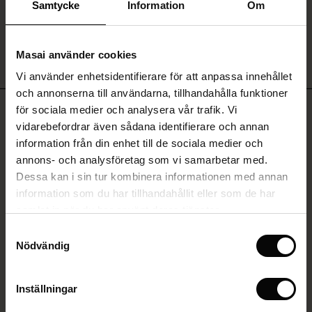
ale)
Samtycke
Information
Om
Sale)
gar
Masai använder cookies
SE MER
(Sale)
Vi använder enhetsidentifierare för att anpassa innehållet
he First Layers
och annonserna till användarna, tillhandahålla funktioner
ar (Sale)
på Rea
de set
RECENSIONER
för sociala medier och analysera vår trafik. Vi
0.0
rney Begins – Pre-Autumn 2026
vidarebefordrar även sådana identifierare och annan
ale)
å Rea
s
linne
ai
var
information från din enhet till de sociala medier och
with Ease - Summer 2026
annons- och analysföretag som vi samarbetar med.
(Sale)
på Rea
r
 – Tidlösa plagg för din garderob
guide
0.0
Dessa kan i sin tur kombinera informationen med annan
 Summer - Summer 2026
star
Baserat på 0 recensioner
rating
 (Sale)
å Rea
ories
 FSC®
information som du har tillhandahållit eller som de har
l Ease - Spring 2026
samlat in när du har använt deras tjänster.
Sale)
 på Rea
assformer
erial
Samtyckesval
nfolding – Spring 2026
Nödvändig
SKRIV ETT OMDÖME
Sale)
e på Rea
s
erantörer
 Simplicity - Spring 2026
Sale)
e på Rea
atch – Köp 2 och spara 10%
Inställningar
VISA OMDÖMEN FRÅN ALLA LÄNDER
 in the air - Spring 2026