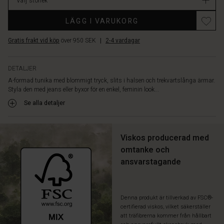
Välj storlek
LÄGG I VARUKORG
Gratis frakt vid köp
över 950 SEK
|
2-4 vardagar
DETALJER
A-formad tunika med blommigt tryck, slits i halsen och trekvartslånga ärmar.
Styla den med jeans eller byxor för en enkel, feminin look...
Se alla detaljer
Viskos producerad med
omtanke och
ansvarstagande
Denna produkt är tillverkad av FSC®-
certifierad viskos, vilket säkerställer
att träfibrerna kommer från hållbart