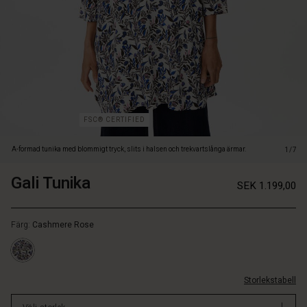
byxor
för
en
enkel,
feminin
look.
FSC® CERTIFIED
A-formad tunika med blommigt tryck, slits i halsen och trekvartslånga ärmar.
1/7
Gali Tunika
https://www.masai.se/tunikor/gali-
5715899181628
SEK 1.199,00
tunika/1013034-
https://www.masai.se/tunikor/gali-
6062P-
tunika/1013034-
L.html
Färg:
Cashmere Rose
6062P-
L.html
SEK
1199.00
Storlekstabell
I
lager