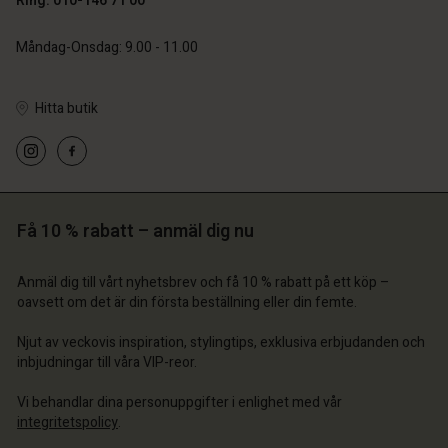
Ring: 010-146 71 00
 konto
 konto
Måndag-Onsdag: 9.00 - 11.00
 konto
 konto
 konto
a butik
a butik
a butik
a butik
Hitta butik
a butik
ige | Välj land
ige | Välj land
ige | Välj land
ige | Välj land
 konto
ige | Välj land
 konto
a butik
a butik
Få 10 % rabatt – anmäl dig nu
ige | Välj land
ige | Välj land
Anmäl dig till vårt nyhetsbrev och få 10 % rabatt på ett köp –
oavsett om det är din första beställning eller din femte.
Njut av veckovis inspiration, stylingtips, exklusiva erbjudanden och
inbjudningar till våra VIP-reor.
Vi behandlar dina personuppgifter i enlighet med vår
integritetspolicy
.