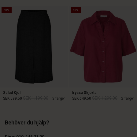
50%
50%
SEK 1.399,00
SEK 899,00
SEK 699,50
Salud Kjol
Iryssa Skjorta
SEK 1.199,00
SEK 1.299,00
SEK 599,50
3 färger
SEK 649,50
2 färger
Behöver du hjälp?
SEK 1.199,00
SEK 1.299,00
SEK 599,50
SEK 649,50