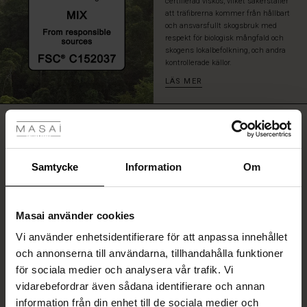
certifierad viskos, vilket säkerställer
lösa
att träfibrerna kommer från hållbart
byxor
och ansvarsfullt skogsbruk med
eller
respekt för biologisk mångfald och
leggings.
skogens lokalbefolkning, och andra
kontrollerade källor.
LÄS MER
tyles
RECENSIONER
4.25
Samtycke
Information
Om
4.3
star
Baserat på 4 recensioner
gar
rating
Masai använder cookies
Vi använder enhetsidentifierare för att anpassa innehållet
he First Layers
och annonserna till användarna, tillhandahålla funktioner
de set
SKRIV ETT OMDÖME
för sociala medier och analysera vår trafik. Vi
rney Begins – Pre-Autumn 2026
vidarebefordrar även sådana identifierare och annan
s
linne
ai
var
information från din enhet till de sociala medier och
VISA OMDÖMEN FRÅN ALLA LÄNDER
with Ease - Summer 2026