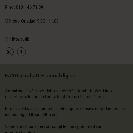
Ring: 010-146 71 00
Måndag-Onsdag: 9.00 - 11.00
Hitta butik
 konto
 konto
 konto
a butik
 konto
 konto
a butik
a butik
ige | Välj land
a butik
a butik
ige | Välj land
ige | Välj land
Få 10 % rabatt – anmäl dig nu
ige | Välj land
ige | Välj land
 konto
Anmäl dig till vårt nyhetsbrev och få 10 % rabatt på ett köp –
oavsett om det är din första beställning eller din femte.
a butik
Njut av veckovis inspiration, stylingtips, exklusiva erbjudanden och
ige | Välj land
inbjudningar till våra VIP-reor.
Vi behandlar dina personuppgifter i enlighet med vår
integritetspolicy
.