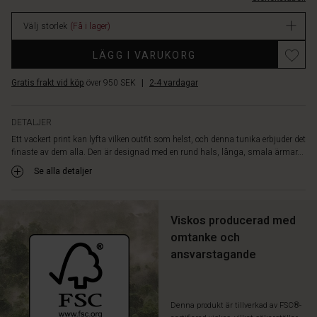
Njut
lager
av
Välj storlek
(Få i lager)
känslan
av
LÄGG I VARUKORG
den
mjuka
Gratis frakt vid köp
över 950 SEK
|
2-4 vardagar
viskosen
som
gör
DETALJER
att
Ett vackert print kan lyfta vilken outfit som helst, och denna tunika erbjuder det
tunikan
finaste av dem alla. Den är designad med en rund hals, långa, smala ärmar...
faller
lätt
Se alla detaljer
och
bekvämt,
och
Viskos producerad med
styla
omtanke och
den
ansvarstagande
som
du
vill:
med
Denna produkt är tillverkad av FSC®-
jeans,