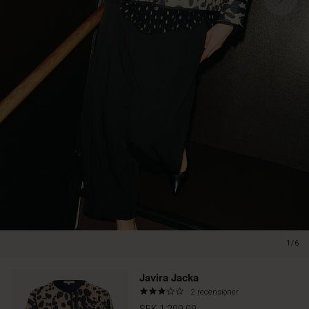
1/6
Javira Jacka
3.0
2 recensioner
star