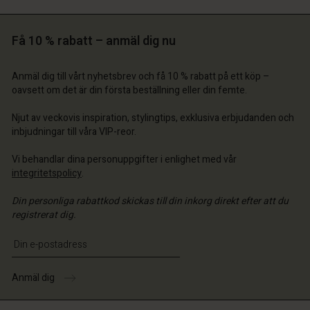
 konto
 konto
Få 10 % rabatt – anmäl dig nu
 konto
 konto
 konto
butik
a butik
Anmäl dig till vårt nyhetsbrev och få 10 % rabatt på ett köp –
a butik
a butik
a butik
 | Välj land
ige | Välj land
oavsett om det är din första beställning eller din femte.
ige | Välj land
ige | Välj land
 konto
ige | Välj land
Njut av veckovis inspiration, stylingtips, exklusiva erbjudanden och
 konto
inbjudningar till våra VIP-reor.
a butik
a butik
Vi behandlar dina personuppgifter i enlighet med vår
ige | Välj land
integritetspolicy
.
ige | Välj land
Din personliga rabattkod skickas till din inkorg direkt efter att du
registrerat dig.
Ange din e-postadress
Anmäl dig