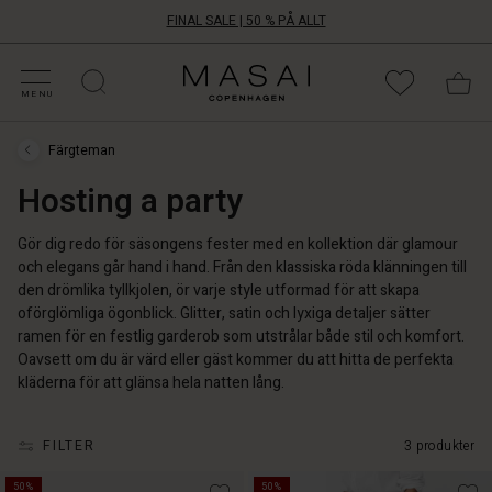
FINAL SALE | 50 % PÅ ALLT
ATEGORIER PÅ REA
HOPPA DIN STORLEK
ATEGORIER
OLLEKTIONER
NSPIRATION
ÅR VÄRLD
ÅRT ANSVAR
Masai
Clothing
MENU
Company
Aps
Färgteman
Färgteman
›
Hosting a party
Hosting
a
party
Gör dig redo för säsongens fester med en kollektion där glamour
och elegans går hand i hand. Från den klassiska röda klänningen till
den drömlika tyllkjolen, ör varje style utformad för att skapa
oförglömliga ögonblick. Glitter, satin och lyxiga detaljer sätter
ramen för en festlig garderob som utstrålar både stil och komfort.
Oavsett om du är värd eller gäst kommer du att hitta de perfekta
kläderna för att glänsa hela natten lång.
FILTER
3 produkter
50%
50%