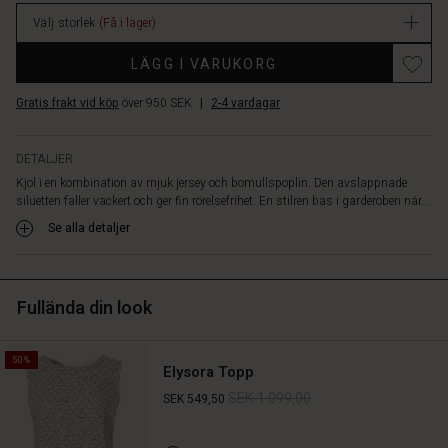
topp.
lager
Välj storlek
(Få i lager)
LÄGG I VARUKORG
Gratis frakt vid köp
över 950 SEK
|
2-4 vardagar
DETALJER
Kjol i en kombination av mjuk jersey och bomullspoplin. Den avslappnade
siluetten faller vackert och ger fin rörelsefrihet. En stilren bas i garderoben när...
Se alla detaljer
Fullända din look
50%
Elysora Topp
SEK 1.099,00
SEK 549,50