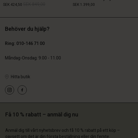
SEK 849,00
SEK 424,50
SEK 1.399,00
Behöver du hjälp?
SEK 849,00
SEK 424,50
SEK 1.399,00
Ring: 010-146 71 00
Måndag-Onsdag: 9.00 - 11.00
Hitta butik
 konto
 konto
 konto
 konto
 konto
a butik
a butik
a butik
a butik
a butik
ige | Välj land
ige | Välj land
ige | Välj land
ige | Välj land
 konto
Få 10 % rabatt – anmäl dig nu
ige | Välj land
 konto
a butik
Anmäl dig till vårt nyhetsbrev och få 10 % rabatt på ett köp –
a butik
oavsett om det är din första beställning eller din femte.