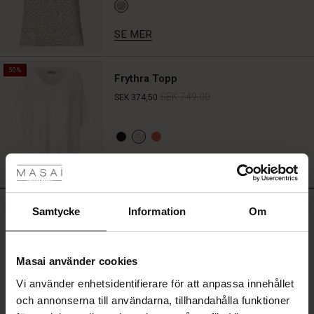
SE MER
50%
Frythra Topp
SEK 749,00
SEK 374,50
tyles
SE MER
Rea
RECENSIONER
ale)
Samtycke
Information
Om
4.50
Sale)
gar
Masai använder cookies
5.0
(Sale)
star
Baserat på 2 recensioner
Vi använder enhetsidentifierare för att anpassa innehållet
he First Layers
rating
och annonserna till användarna, tillhandahålla funktioner
ar (Sale)
på Rea
de set