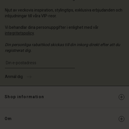
ige | Välj land
ige | Välj land
Njut av veckovis inspiration, stylingtips, exklusiva erbjudanden och
inbjudningar till våra VIP-reor.
Vi behandlar dina personuppgifter i enlighet med vår
integritetspolicy
.
Din personliga rabattkod skickas till din inkorg direkt efter att du
registrerat dig.
Ange din e-postadress
Anmäl dig
Shop information
Om