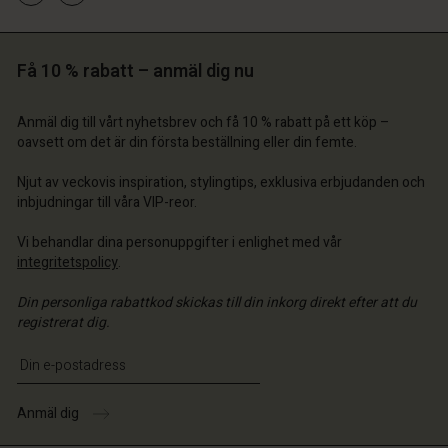
 konto
 konto
Få 10 % rabatt – anmäl dig nu
 konto
 konto
 konto
a butik
a butik
a butik
a butik
Anmäl dig till vårt nyhetsbrev och få 10 % rabatt på ett köp –
a butik
ige | Välj land
ige | Välj land
oavsett om det är din första beställning eller din femte.
ige | Välj land
ige | Välj land
 konto
ige | Välj land
Njut av veckovis inspiration, stylingtips, exklusiva erbjudanden och
 konto
inbjudningar till våra VIP-reor.
a butik
a butik
Vi behandlar dina personuppgifter i enlighet med vår
ige | Välj land
integritetspolicy
.
ige | Välj land
Din personliga rabattkod skickas till din inkorg direkt efter att du
registrerat dig.
Ange din e-postadress
Anmäl dig