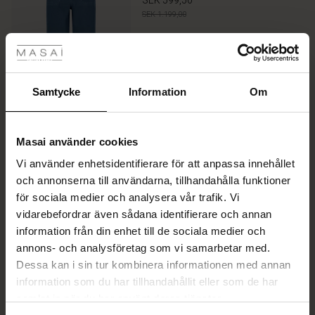
SEK 599,50
rating
SEK 1.199,00
tyles
Färg:
Ensign Blue
Rea
MER INFORMATION
ale)
Samtycke
Information
Om
Sale)
gar
Välj storlek
(Påminn mig)
Masai använder cookies
(Sale)
Vi använder enhetsidentifierare för att anpassa innehållet
he First Layers
LÄGG I VARUKORG
och annonserna till användarna, tillhandahålla funktioner
ar (Sale)
på Rea
de set
för sociala medier och analysera vår trafik. Vi
rney Begins – Pre-Autumn 2026
vidarebefordrar även sådana identifierare och annan
ale)
å Rea
s
linne
ai
var
Doreann Jersey Topp
information från din enhet till de sociala medier och
with Ease - Summer 2026
4.7
28 recensioner
annons- och analysföretag som vi samarbetar med.
(Sale)
på Rea
r
 – Tidlösa plagg för din garderob
guide
star
SEK 499,00
rating
Dessa kan i sin tur kombinera informationen med annan
 Summer - Summer 2026
 (Sale)
å Rea
ories
 FSC®
information som du har tillhandahållit eller som de har
l Ease - Spring 2026
samlat in när du har använt deras tjänster.
Färg:
White
Sale)
 på Rea
assformer
erial