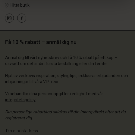
Hitta butik
Få 10 % rabatt – anmäl dig nu
Anmäl dig till vårt nyhetsbrev och få 10 % rabatt på ett köp –
oavsett om det är din första beställning eller din femte.
 konto
 konto
 konto
 konto
Njut av veckovis inspiration, stylingtips, exklusiva erbjudanden och
 konto
butik
a butik
inbjudningar till våra VIP-reor.
a butik
a butik
a butik
 | Välj land
ige | Välj land
Vi behandlar dina personuppgifter i enlighet med vår
ige | Välj land
ige | Välj land
integritetspolicy
.
 konto
ige | Välj land
 konto
Din personliga rabattkod skickas till din inkorg direkt efter att du
a butik
registrerat dig.
a butik
ige | Välj land
Ange din e-postadress
ige | Välj land