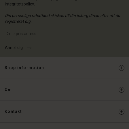
integritetspolicy
.
Din personliga rabattkod skickas till din inkorg direkt efter att du
registrerat dig.
Ange din e-postadress
Anmäl dig
Shop information
Om
Kontakt