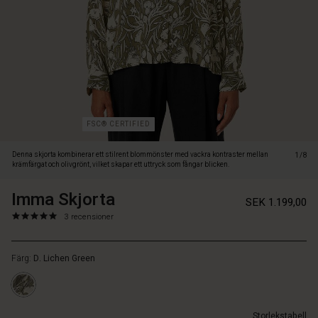
som
fångar
blicken.
Den
är
tillverkad
i
mjuk
viskos
FSC® CERTIFIED
som
är
Denna skjorta kombinerar ett stilrent blommönster med vackra kontraster mellan
1/8
bekväm
krämfärgat och olivgrönt, vilket skapar ett uttryck som fångar blicken.
att
bära
Imma Skjorta
https://www.masai.se/skjortor/imma-
5715165786045
SEK 1.199,00
och
skjorta/1010484-
5.0
https://www.masai.se/skjortor/imma-
3 recensioner
designad
3066P-
star
skjorta/1010484-
i
L.html
rating
3066P-
en
Färg:
D. Lichen Green
L.html
smickrande
SEK
A-
1199.00
linjeform
Inte
som
Storlekstabell
i