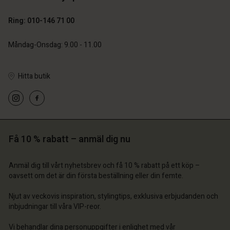
Ring: 010-146 71 00
Måndag-Onsdag: 9.00 - 11.00
Hitta butik
 konto
 konto
 konto
 konto
 konto
a butik
a butik
a butik
a butik
a butik
ige | Välj land
ige | Välj land
Få 10 % rabatt – anmäl dig nu
ige | Välj land
ige | Välj land
 konto
ige | Välj land
 konto
Anmäl dig till vårt nyhetsbrev och få 10 % rabatt på ett köp –
a butik
oavsett om det är din första beställning eller din femte.
a butik
ige | Välj land
Njut av veckovis inspiration, stylingtips, exklusiva erbjudanden och
ige | Välj land
inbjudningar till våra VIP-reor.
Vi behandlar dina personuppgifter i enlighet med vår