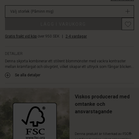
ger
lager
gott
Välj storlek
(Påminn mig)
om
rörelsefrihet.
LÄGG I VARUKORG
Den
är
Gratis frakt vid köp
över 950 SEK
|
2-4 vardagar
även
något
längre
DETALJER
baktill.
Denna skjorta kombinerar ett stilrent blommönster med vackra kontraster
Styla
mellan krämfärgat och olivgrönt, vilket skapar ett uttryck som fångar blicken...
den
med
Se alla detaljer
byxor
i
matchande
Viskos producerad med
färger
omtanke och
för
ansvarstagande
en
komplett
look.
Denna produkt är tillverkad av FSC®-