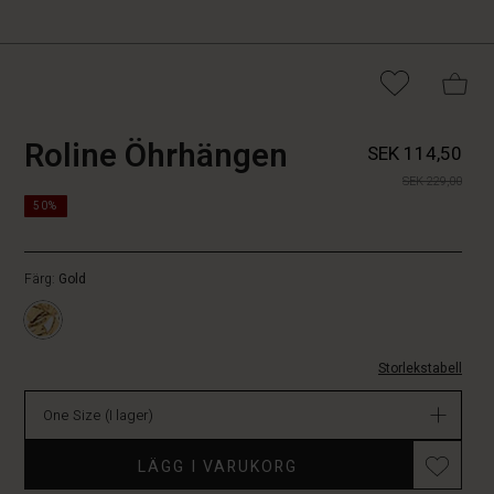
https://www.masai.se/smycke
5715165769383
Roline Öhrhängen
SEK 114,50
oehrhaengen/1010304-
SEK 229,00
4021S-
https://www.masai.se/smycken/roline-
ONE.html
50%
oehrhaengen/1010304-
4021S-
ONE.html
Färg:
Gold
SEK
114.50
I
lager
Storlekstabell
One Size
(I lager)
Promotions
LÄGG I VARUKORG