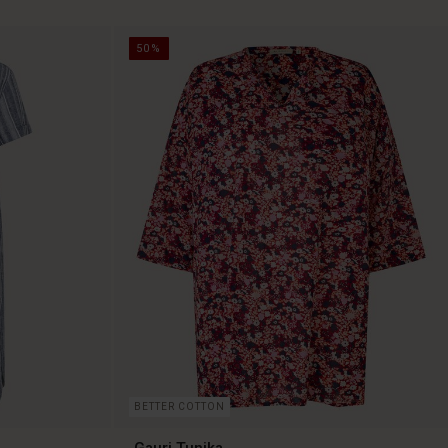
50%
BETTER COTTON
Gauri Tunika