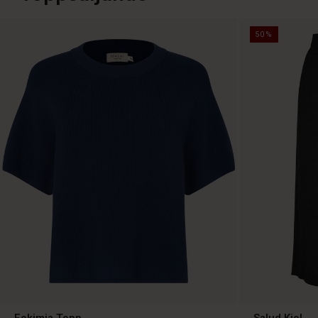
50%
Fokimia Topp
Salud Kjol