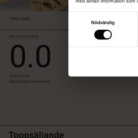
med annan information som du 
Samtyckesval
100% metall.
Nödvändig
RECENSIONER
0.0
SKRIV ETT OMDÖM
0.0
star
Baserat på 0 recensioner
rating
Toppsäljande