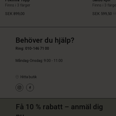
Finns i 3 färger
Finns i 3 färge
SEK 899,00
SEK 599,50
S
SE
SE
sv_SE
Behöver du hjälp?
SEK 899,00
SEK 599,50
S
Ring: 010-146 71 00
Måndag-Onsdag: 9.00 - 11.00
Hitta butik
Få 10 % rabatt – anmäl dig