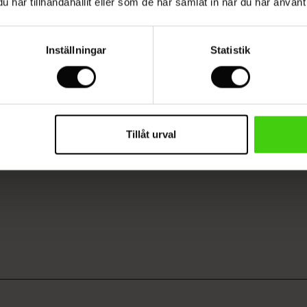
har tillhandahållit eller som de har samlat in när du har använt 
Modellen är 180 cm lång och är bär storlek M.
Inställningar
Statistik
E
VISA OMDÖMEN FRÅN ALLA LÄNDER
Tillåt urval