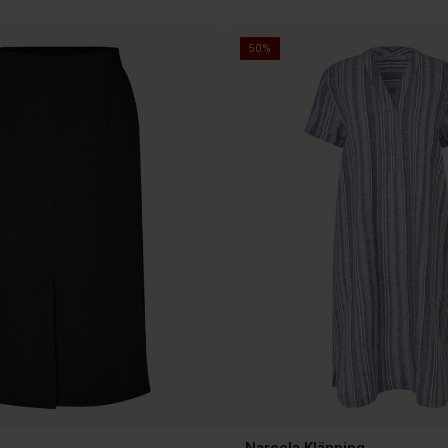
50%
Nareela Klänning