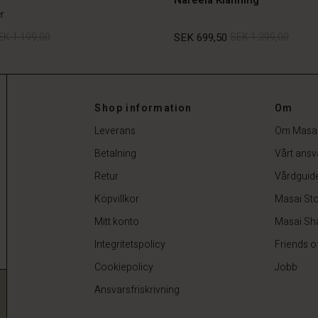
r
EK 1.199,00
SEK 699,50
SEK 1.399,00
EK 1.199,00
SEK 699,50
SEK 1.399,00
Shop information
Om
Leverans
Om Masa
Betalning
Vårt ansv
Retur
Vårdguid
Köpvillkor
Masai Sto
Mitt konto
Masai Sh
Integritetspolicy
Friends o
Cookiepolicy
Jobb
Ansvarsfriskrivning