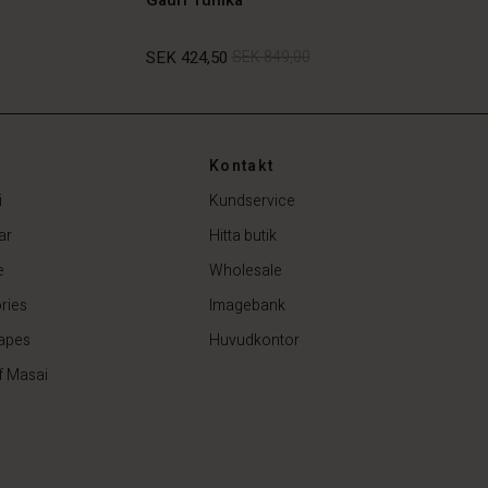
SEK 424,50
SEK 849,00
SEK 424,50
SEK 849,00
Kontakt
i
Kundservice
ar
Hitta butik
e
Wholesale
ries
Imagebank
apes
Huvudkontor
f Masai