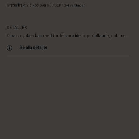
Gratis frakt vid köp
över 950 SEK
|
2-4 vardagar
DETALJER
Dina smycken kan med fördel vara lite iögonfallande, och me...
Se alla detaljer