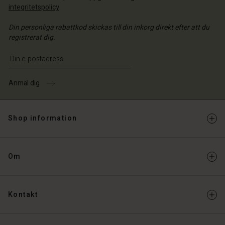
integritetspolicy
.
Din personliga rabattkod skickas till din inkorg direkt efter att du
registrerat dig.
Ange din e-postadress
Anmäl dig
Shop information
Om
Kontakt