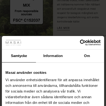
certifierad viskos, vilket säkerställer
att träfibrerna kommer från hållbart
och ansvarsfullt skogsbruk med
respekt för biologisk mångfald och
skogens lokalbefolkning, och andra
kontrollerade källor.
LÄS MER
tyles
RECENSIONER
4.62
Rea
ale)
Samtycke
Information
Om
4.6
Sale)
gar
star
Baserat på 21 recensioner
rating
Masai använder cookies
(Sale)
Fin kvalitet
Vi använder enhetsidentifierare för att anpassa innehållet
he First Layers
och annonserna till användarna, tillhandahålla funktioner
ar (Sale)
på Rea
de set
Fin kvalitet i lite tjockare kvalitet men med fint fall
för sociala medier och analysera vår trafik. Vi
rney Begins – Pre-Autumn 2026
Sara E.
vidarebefordrar även sådana identifierare och annan
ale)
å Rea
s
linne
ai
var
information från din enhet till de sociala medier och
with Ease - Summer 2026
VISA ALLA OMDÖMEN