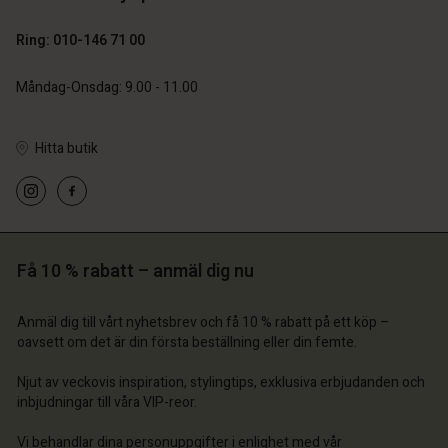
Ring: 010-146 71 00
SEK 799,00
Måndag-Onsdag: 9.00 - 11.00
Hitta butik
 konto
 konto
 konto
 konto
 konto
a butik
a butik
a butik
a butik
a butik
ige | Välj land
ige | Välj land
ige | Välj land
ige | Välj land
Få 10 % rabatt – anmäl dig nu
 konto
ige | Välj land
 konto
a butik
Anmäl dig till vårt nyhetsbrev och få 10 % rabatt på ett köp –
a butik
oavsett om det är din första beställning eller din femte.
ige | Välj land
ige | Välj land
Njut av veckovis inspiration, stylingtips, exklusiva erbjudanden och
inbjudningar till våra VIP-reor.
Vi behandlar dina personuppgifter i enlighet med vår