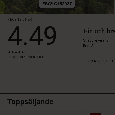
RECENSIONER
4.49
Fin och bra
Snabb leverans
Berit S.
4.4
star
Baserat på 51 recensioner
SKRIV ETT
rating
Toppsäljande