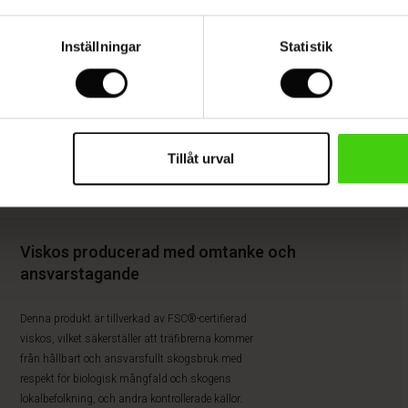
Inställningar
Statistik
Tillåt urval
Viskos producerad med omtanke och
ansvarstagande
Denna produkt är tillverkad av FSC®-certifierad
viskos, vilket säkerställer att träfibrerna kommer
från hållbart och ansvarsfullt skogsbruk med
respekt för biologisk mångfald och skogens
lokalbefolkning, och andra kontrollerade källor.