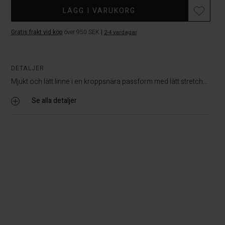
LÄGG I VARUKORG
Gratis frakt vid köp
över 950 SEK
|
2-4 vardagar
DETALJER
Mjukt och lätt linne i en kroppsnära passform med lätt stretch...
Se alla detaljer