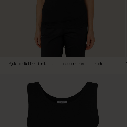
plagg
eller
en
kavaj.
Mjukt och lätt linne i en kroppsnära passform med lätt stretch.