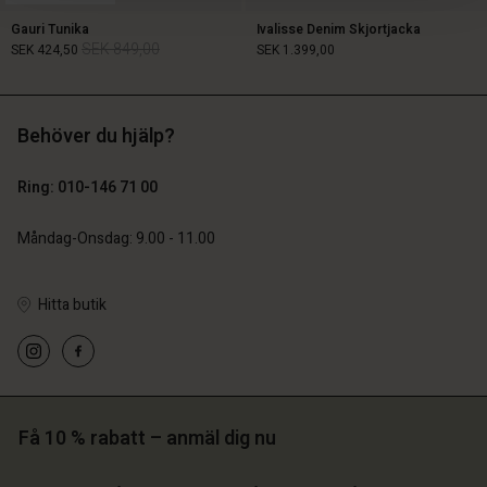
Gauri Tunika
Ivalisse Denim Skjortjacka
SEK 849,00
SEK 424,50
SEK 1.399,00
Behöver du hjälp?
SEK 849,00
SEK 424,50
SEK 1.399,00
Ring: 010-146 71 00
Måndag-Onsdag: 9.00 - 11.00
Hitta butik
 konto
 konto
Få 10 % rabatt – anmäl dig nu
 konto
 konto
 konto
a butik
a butik