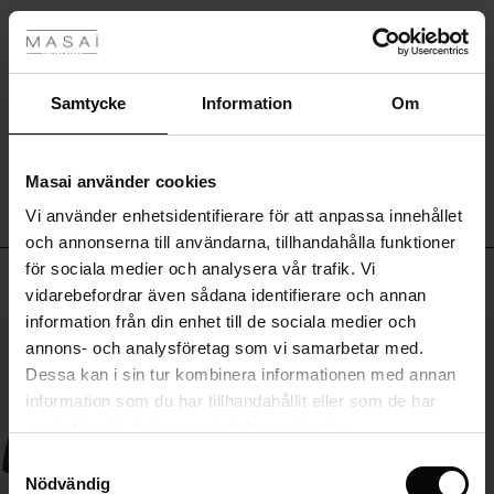
tyles
Snygg och praktisk
Rea
Så nöjd med väskan
Birgitta W.
ale)
Samtycke
Information
Om
SKRIV ETT OMDÖME
VISA ALLA OMDÖMEN
Sale)
gar
Masai använder cookies
(Sale)
Vi använder enhetsidentifierare för att anpassa innehållet
he First Layers
och annonserna till användarna, tillhandahålla funktioner
ar (Sale)
på Rea
de set
för sociala medier och analysera vår trafik. Vi
rney Begins – Pre-Autumn 2026
Toppsäljande
vidarebefordrar även sådana identifierare och annan
ale)
å Rea
s
linne
ai
var
information från din enhet till de sociala medier och
with Ease - Summer 2026
50%
annons- och analysföretag som vi samarbetar med.
(Sale)
på Rea
r
 – Tidlösa plagg för din garderob
guide
Dessa kan i sin tur kombinera informationen med annan
 Summer - Summer 2026
 (Sale)
å Rea
ories
 FSC®
information som du har tillhandahållit eller som de har
l Ease - Spring 2026
samlat in när du har använt deras tjänster.
Sale)
 på Rea
assformer
erial
Samtyckesval
nfolding – Spring 2026
Nödvändig