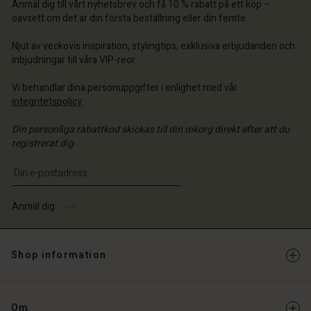
a butik
a butik
Anmäl dig till vårt nyhetsbrev och få 10 % rabatt på ett köp –
a butik
ige | Välj land
ige | Välj land
oavsett om det är din första beställning eller din femte.
ige | Välj land
ige | Välj land
 konto
ige | Välj land
Njut av veckovis inspiration, stylingtips, exklusiva erbjudanden och
 konto
inbjudningar till våra VIP-reor.
a butik
a butik
Vi behandlar dina personuppgifter i enlighet med vår
ige | Välj land
integritetspolicy
.
ige | Välj land
Din personliga rabattkod skickas till din inkorg direkt efter att du
registrerat dig.
Ange din e-postadress
Anmäl dig
Shop information
Om