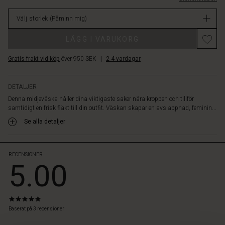
Med
lager
en
Välj storlek
(Påminn mig)
justerbar
rem
Promotions
LÄGG I VARUKORG
säkerställer
den
Gratis frakt vid köp
över 950 SEK
|
2-4 vardagar
en
perfekt
passform
DETALJER
–
Denna midjeväska håller dina viktigaste saker nära kroppen och tillför
en
samtidigt en frisk fläkt till din outfit. Väskan skapar en avslappnad, feminin...
snygg
och
Se alla detaljer
funktionell
väska
för
RECENSIONER
5.00
alla
dina
behov.
5.0
star
Baserat på 3 recensioner
rating